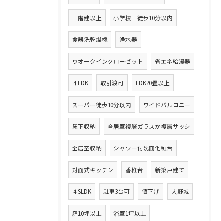
三階建以上
小学校 徒歩10分以内
食器洗乾燥機
浄水器
ウオークインクローゼット
省エネ給湯器
４LDK
取引渡可
LDK20畳以上
スーパー徒歩10分以内
ワイドバルコニー
床下収納
全居室複層ガラスか複層サッシ
全居室収納
シャワー付洗面化粧台
対面式キッチン
香椎台
新築戸建て
４SLDK
駐車3台可
値下げ
大野城
庭10坪以上
浴室1坪以上