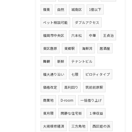
篠栗
自然
城南区
1億以下
ペット相談可能
ダブルアクセス
福岡市中央区
六本松
中華
王貞治
東区唐原
東郷駅
海鮮丼
居酒屋
舞鶴
新鮮
テナントビル
福大通り沿い
七隈
ピロティタイプ
価格改定
高利回り
筑前前原駅
商業地
D-room
一括借り上げ
東月隈
閑静な住宅街
１棟収益
大規模修繕済
三方角地
西区姪の浜