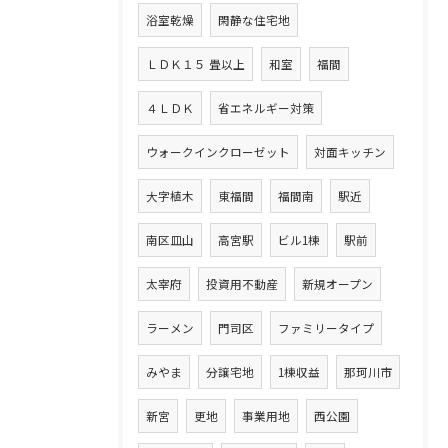
浴室乾燥
閑静な住宅地
ＬＤＫ１５ 畳以上
和室
福間
４ＬＤＫ
省エネルギー対策
ウォークインクローゼット
対面キッチン
大字植木
東福間
福間南
駅近
南区皿山
高宮駅
ビル1棟
駅前
太宰府
投資用不動産
新規オープン
ラーメン
門司区
ファミリータイプ
みやま
分譲宅地
1棟収益
那珂川市
新宮
更地
事業用地
西公園