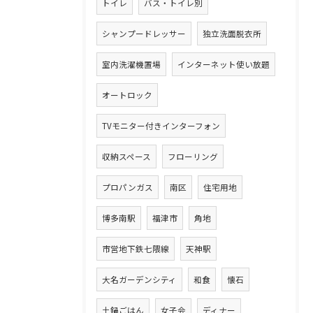
トイレ
バス・トイレ別
シャンプードレッサー
独立洗面脱衣所
室内洗濯機置場
インターネット使い放題
オートロック
TVモニター付きインターフォン
収納スペース
フローリング
プロパンガス
南区
住宅用地
博多南駅
福津市
角地
市営地下鉄七隈線
天神駅
大名ガーデンシティ
和食
懐石
土鍋ごはん
女子会
ディナー