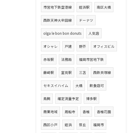
市営地下鉄空港線
姪浜駅
南区大橋
西鉄天神大牟田線
ドーナツ
olga le bon bon donuts
人気店
オシャレ
戸建
野芥
オフィスビル
赤坂駅
法務局
福岡市営地下鉄
藤崎駅
室見駅
三苫
西鉄貝塚線
セキスイハイム
大橋
飲食店可
鳥飼
確定測量予定
博多駅
商業地域
周船寺
香椎
香椎花園
西区小戸
姪浜
笹丘
福岡市