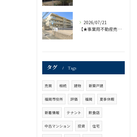
2026/07/21
【★事業用不動産売買仲介専門部署より★】福岡市の不動産｜株式会社ランドマーク ●収益物件「D-room笹丘」●
タグ
Tags
売買
相続
建物
新築戸建
福岡市役所
評価
福岡
夏季休暇
新着情報
テナント
飲食店
中古マンション
投資
住宅