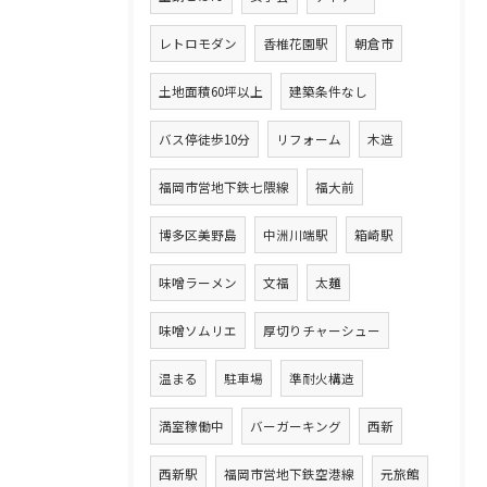
レトロモダン
香椎花園駅
朝倉市
土地面積60坪以上
建築条件なし
バス停徒歩10分
リフォーム
木造
福岡市営地下鉄七隈線
福大前
博多区美野島
中洲川端駅
箱崎駅
味噌ラーメン
文福
太麺
味噌ソムリエ
厚切りチャーシュー
温まる
駐車場
準耐火構造
満室稼働中
バーガーキング
西新
西新駅
福岡市営地下鉄空港線
元旅館