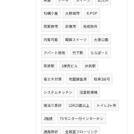
糸島
ケーキ
スイーツ
北九州
牡蠣小屋
大野城市
K-POP
筑紫野市
宗像市
完成物件
内覧可能
韓国スイーツ
大濠公園
アパート用地
竹下駅
ららぽーと
笹原駅
1棟売ビル
井尻駅
省エネ対策
地盤調査済
駐車2台可
システムキッチン
浴室乾燥機
陽当り良好
LDK15畳以上
トイレ2ヶ所
2階建
TVモニター付インターホン
通風良好
全居室フローリング