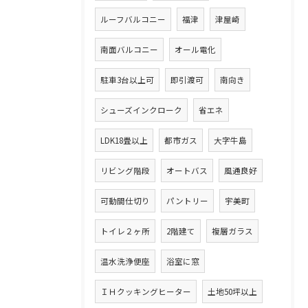
ルーフバルコニー
福津
津屋崎
南面バルコニー
オール電化
駐車3台以上可
即引渡可
南向き
シューズインクローク
省エネ
LDK18畳以上
都市ガス
大字牛島
リビング階段
オートバス
風通良好
可動間仕切り
パントリー
宇美町
トイレ２ヶ所
2階建て
複層ガラス
温水洗浄便座
浴室に窓
ＩＨクッキングヒーター
土地50坪以上