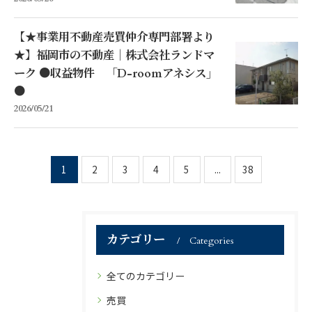
【★事業用不動産売買仲介専門部署より
★】福岡市の不動産｜株式会社ランドマ
ーク ●収益物件 「D-roomアネシス」
●
2026/05/21
1
2
3
4
5
...
38
カテゴリー
Categories
全てのカテゴリー
売買