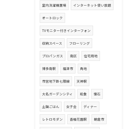
室内洗濯機置場
インターネット使い放題
オートロック
TVモニター付きインターフォン
収納スペース
フローリング
プロパンガス
南区
住宅用地
博多南駅
福津市
角地
市営地下鉄七隈線
天神駅
大名ガーデンシティ
和食
懐石
土鍋ごはん
女子会
ディナー
レトロモダン
香椎花園駅
朝倉市