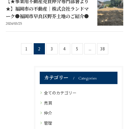
【★事業用不動産売買仲介専門部署より
★】福岡市の不動産｜株式会社ランドマ
ーク●福岡市早良区野芥土地のご紹介●
2026/03/25
1
2
3
4
5
...
38
カテゴリー
Categories
全てのカテゴリー
売買
仲介
管理