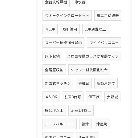
食器洗乾燥機
浄水器
ウオークインクローゼット
省エネ給湯器
４LDK
取引渡可
LDK20畳以上
スーパー徒歩10分以内
ワイドバルコニー
床下収納
全居室複層ガラスか複層サッシ
全居室収納
シャワー付洗面化粧台
対面式キッチン
香椎台
新築戸建て
４SLDK
駐車3台可
値下げ
大野城
庭10坪以上
浴室1坪以上
ルーフバルコニー
福津
津屋崎
南面バルコニー
オール電化