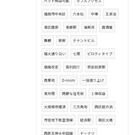
ペット相談可能
ダブルアクセス
福岡市中央区
六本松
中華
王貞治
東区唐原
東郷駅
海鮮丼
居酒屋
舞鶴
新鮮
テナントビル
福大通り沿い
七隈
ピロティタイプ
価格改定
高利回り
筑前前原駅
商業地
D-room
一括借り上げ
東月隈
閑静な住宅街
１棟収益
大規模修繕済
三方角地
西区姪の浜
市営地下鉄空港線
姪浜駅
南区大橋
西鉄天神大牟田線
ドーナツ