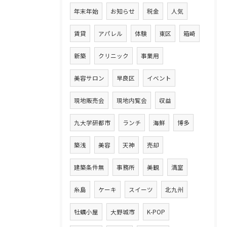
年末年始
お知らせ
税金
人気
賃貸
アパレル
体験
東区
箱崎
新築
クリニック
事業用
美容サロン
早良区
イベント
現地販売会
現地内覧会
収益
九大学研都市
ランチ
海鮮
博多
築浅
美容
天神
売却
建築条件無
事務所
美観
満室
糸島
ケーキ
スイーツ
北九州
牡蠣小屋
大野城市
K-POP