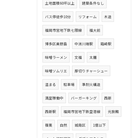
土地面積60坪以上
建築条件なし
バス停徒歩10分
リフォーム
木造
福岡市営地下鉄七隈線
福大前
博多区美野島
中洲川端駅
箱崎駅
味噌ラーメン
文福
太麺
味噌ソムリエ
厚切りチャーシュー
温まる
駐車場
準耐火構造
満室稼働中
バーガーキング
西新
西新駅
福岡市営地下鉄空港線
元旅館
篠栗
自然
城南区
1億以下