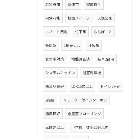
筑紫野市
宗像市
完成物件
内覧可能
韓国スイーツ
大濠公園
アパート用地
竹下駅
ららぽーと
笹原駅
1棟売ビル
井尻駅
省エネ対策
地盤調査済
駐車2台可
システムキッチン
浴室乾燥機
陽当り良好
LDK15畳以上
トイレ2ヶ所
2階建
TVモニター付インターホン
通風良好
全居室フローリング
三階建以上
小学校 徒歩10分以内