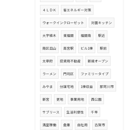
４ＬＤＫ
省エネルギー対策
ウォークインクローゼット
対面キッチン
大字植木
東福間
福間南
駅近
南区皿山
高宮駅
ビル1棟
駅前
太宰府
投資用不動産
新規オープン
ラーメン
門司区
ファミリータイプ
みやま
分譲宅地
1棟収益
那珂川市
新宮
更地
事業用地
西公園
サブリース
生活利便性
千早
満室稼働
倉庫
自社用
古賀市