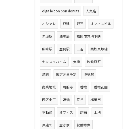
olga le bon bon donuts
人気店
オシャレ
戸建
野芥
オフィスビル
赤坂駅
法務局
福岡市営地下鉄
藤崎駅
室見駅
三苫
西鉄貝塚線
セキスイハイム
大橋
飲食店可
鳥飼
確定測量予定
博多駅
商業地域
周船寺
香椎
香椎花園
西区小戸
姪浜
笹丘
福岡市
不動産
オフィス
店舗
土地
戸建て
空き家
収益物件