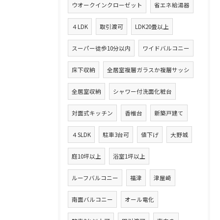
ウオークインクローゼット
省エネ給湯器
４LDK
取引渡可
LDK20畳以上
スーパー徒歩10分以内
ワイドバルコニー
床下収納
全居室複層ガラスか複層サッシ
全居室収納
シャワー付洗面化粧台
対面式キッチン
香椎台
新築戸建て
４SLDK
駐車3台可
値下げ
大野城
庭10坪以上
浴室1坪以上
ルーフバルコニー
福津
津屋崎
南面バルコニー
オール電化