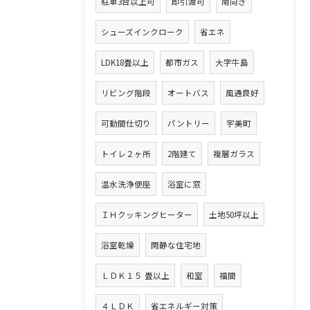
駐車3台以上可
即引渡可
南向き
シューズインクローク
省エネ
LDK18畳以上
都市ガス
大字牛島
リビング階段
オートバス
風通良好
可動間仕切り
パントリー
宇美町
トイレ２ヶ所
2階建て
複層ガラス
温水洗浄便座
浴室に窓
ＩＨクッキングヒーター
土地50坪以上
浴室乾燥
閑静な住宅地
ＬＤＫ１５ 畳以上
和室
福間
４ＬＤＫ
省エネルギー対策