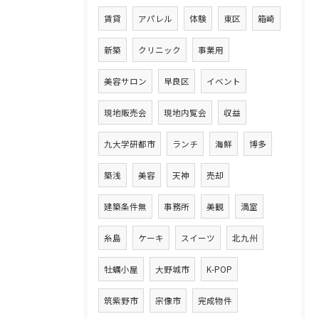
賃貸
アパレル
体験
東区
箱崎
新築
クリニック
事業用
美容サロン
早良区
イベント
現地販売会
現地内覧会
収益
九大学研都市
ランチ
海鮮
博多
築浅
美容
天神
売却
建築条件無
事務所
美観
満室
糸島
ケーキ
スイーツ
北九州
牡蠣小屋
大野城市
K-POP
筑紫野市
宗像市
完成物件