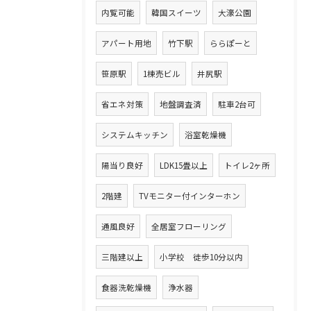
内覧可能
韓国スイーツ
大濠公園
アパート用地
竹下駅
ららぽーと
笹原駅
1棟売ビル
井尻駅
省エネ対策
地盤調査済
駐車2台可
システムキッチン
浴室乾燥機
陽当り良好
LDK15畳以上
トイレ2ヶ所
2階建
TVモニター付インターホン
通風良好
全居室フローリング
三階建以上
小学校 徒歩10分以内
食器洗乾燥機
浄水器