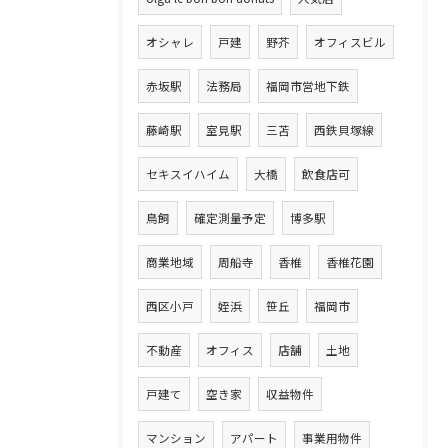
オシャレ
戸建
野芥
オフィスビル
赤坂駅
法務局
福岡市営地下鉄
藤崎駅
室見駅
三苫
西鉄貝塚線
セキスイハイム
大橋
飲食店可
鳥飼
確定測量予定
博多駅
商業地域
周船寺
香椎
香椎花園
西区小戸
姪浜
笹丘
福岡市
不動産
オフィス
店舗
土地
戸建て
空き家
収益物件
マンション
アパート
事業用物件