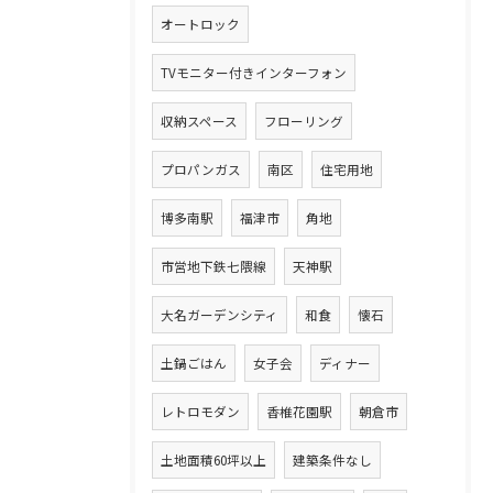
オートロック
TVモニター付きインターフォン
収納スペース
フローリング
プロパンガス
南区
住宅用地
博多南駅
福津市
角地
市営地下鉄七隈線
天神駅
大名ガーデンシティ
和食
懐石
土鍋ごはん
女子会
ディナー
レトロモダン
香椎花園駅
朝倉市
土地面積60坪以上
建築条件なし