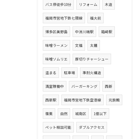
バス停徒歩10分
リフォーム
木造
福岡市営地下鉄七隈線
福大前
博多区美野島
中洲川端駅
箱崎駅
味噌ラーメン
文福
太麺
味噌ソムリエ
厚切りチャーシュー
温まる
駐車場
準耐火構造
満室稼働中
バーガーキング
西新
西新駅
福岡市営地下鉄空港線
元旅館
篠栗
自然
城南区
1億以下
ペット相談可能
ダブルアクセス