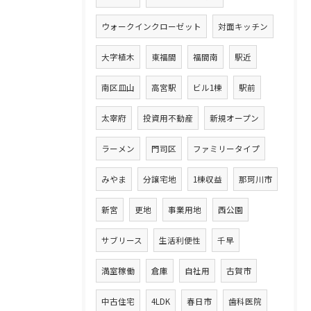
ウォークインクローゼット
対面キッチン
大字植木
東福間
福間南
駅近
南区皿山
高宮駅
ビル1棟
駅前
太宰府
投資用不動産
新規オープン
ラーメン
門司区
ファミリータイプ
みやま
分譲宅地
1棟収益
那珂川市
新宮
更地
事業用地
西公園
サブリース
生活利便性
千早
満室稼働
倉庫
自社用
古賀市
中古住宅
4LDK
春日市
歯科医院