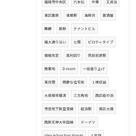
福岡市中央区
六本松
中華
王貞治
東区唐原
東郷駅
海鮮丼
居酒屋
舞鶴
新鮮
テナントビル
福大通り沿い
七隈
ピロティタイプ
価格改定
高利回り
筑前前原駅
商業地
D-room
一括借り上げ
東月隈
閑静な住宅街
１棟収益
大規模修繕済
三方角地
西区姪の浜
市営地下鉄空港線
姪浜駅
南区大橋
西鉄天神大牟田線
ドーナツ
olga le bon bon donuts
人気店