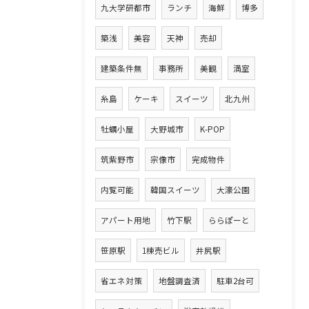
九大学研都市
ランチ
海鮮
博多
築浅
美容
天神
売却
建築条件無
事務所
美観
満室
糸島
ケーキ
スイーツ
北九州
牡蠣小屋
大野城市
K-POP
筑紫野市
宗像市
完成物件
内覧可能
韓国スイーツ
大濠公園
アパート用地
竹下駅
ららぽーと
笹原駅
1棟売ビル
井尻駅
省エネ対策
地盤調査済
駐車2台可