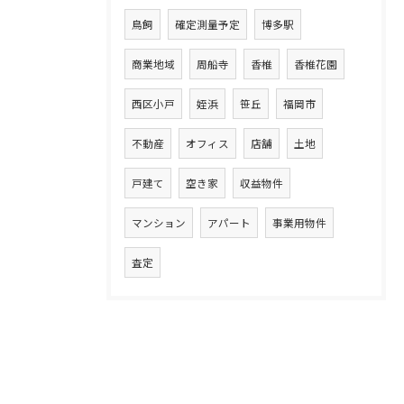
鳥飼
確定測量予定
博多駅
商業地域
周船寺
香椎
香椎花園
西区小戸
姪浜
笹丘
福岡市
不動産
オフィス
店舗
土地
戸建て
空き家
収益物件
マンション
アパート
事業用物件
査定