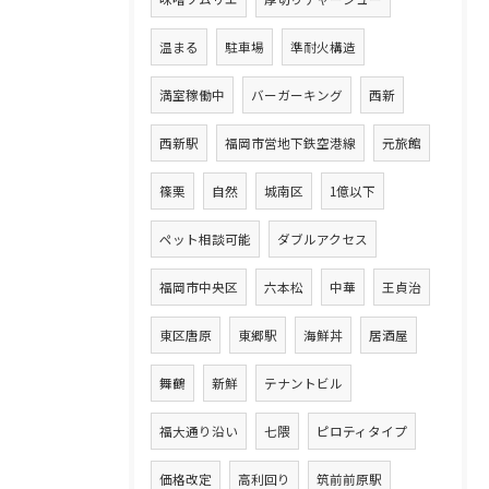
温まる
駐車場
準耐火構造
満室稼働中
バーガーキング
西新
西新駅
福岡市営地下鉄空港線
元旅館
篠栗
自然
城南区
1億以下
ペット相談可能
ダブルアクセス
福岡市中央区
六本松
中華
王貞治
東区唐原
東郷駅
海鮮丼
居酒屋
舞鶴
新鮮
テナントビル
福大通り沿い
七隈
ピロティタイプ
価格改定
高利回り
筑前前原駅