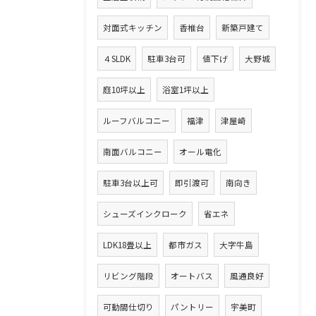
対面式キッチン
香椎台
新築戸建て
４SLDK
駐車3台可
値下げ
大野城
庭10坪以上
浴室1坪以上
ルーフバルコニー
福津
津屋崎
南面バルコニー
オール電化
駐車3台以上可
即引渡可
南向き
シューズインクローク
省エネ
LDK18畳以上
都市ガス
大字牛島
リビング階段
オートバス
風通良好
可動間仕切り
パントリー
宇美町