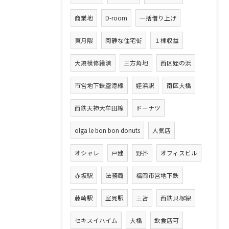
商業地
D-room
一括借り上げ
東月隈
閑静な住宅街
１棟収益
大規模修繕済
三方角地
西区姪の浜
市営地下鉄空港線
姪浜駅
南区大橋
西鉄天神大牟田線
ドーナツ
olga le bon bon donuts
人気店
オシャレ
戸建
野芥
オフィスビル
赤坂駅
法務局
福岡市営地下鉄
藤崎駅
室見駅
三苫
西鉄貝塚線
セキスイハイム
大橋
飲食店可