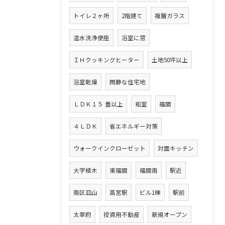
トイレ２ヶ所
2階建て
複層ガラス
温水洗浄便座
浴室に窓
ＩＨクッキングヒーター
土地50坪以上
浴室乾燥
閑静な住宅地
ＬＤＫ１５ 畳以上
和室
福間
４ＬＤＫ
省エネルギー対策
ウォークインクローゼット
対面キッチン
大字植木
東福間
福間南
駅近
南区皿山
高宮駅
ビル1棟
駅前
太宰府
投資用不動産
新規オープン