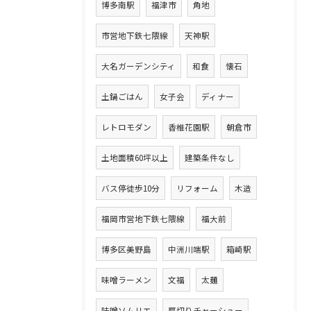
博多南駅
福津市
角地
市営地下鉄七隈線
天神駅
大名ガーデンシティ
和食
懐石
土鍋ごはん
女子会
ディナー
レトロモダン
香椎花園駅
朝倉市
土地面積60坪以上
建築条件なし
バス停徒歩10分
リフォーム
木造
福岡市営地下鉄七隈線
福大前
博多区美野島
中洲川端駅
箱崎駅
味噌ラーメン
文福
太麺
味噌ソムリエ
厚切りチャーシュー