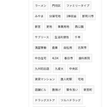
ラーメン
門司区
ファミリータイプ
みやま
分譲宅地
1棟収益
那珂川市
新宮
更地
事業用地
西公園
サブリース
生活利便性
千早
満室稼働
倉庫
自社用
古賀市
中古住宅
4LDK
春日市
歯科医院
九州初出店
九産大
中央区
賃貸マンション
唐人町駅
宅地
店舗ビル
唐揚げ
築令浅い
新宮町
ドラッグストア
ツルハドラッグ