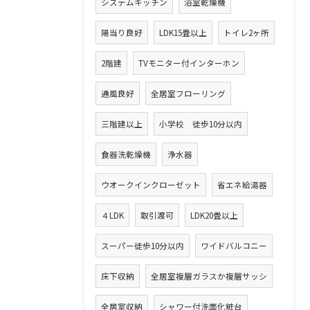
システムキッチン
浴室乾燥機
陽当り良好
LDK15畳以上
トイレ2ヶ所
2階建
TVモニター付インターホン
通風良好
全居室フローリング
三階建以上
小学校 徒歩10分以内
食器洗乾燥機
浄水器
ウオークインクローゼット
省エネ給湯器
４LDK
取引渡可
LDK20畳以上
スーパー徒歩10分以内
ワイドバルコニー
床下収納
全居室複層ガラスか複層サッシ
全居室収納
シャワー付洗面化粧台