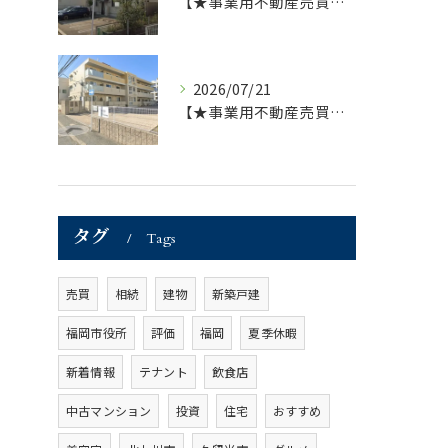
【★事業用不動産売買仲介専門部署より★】福岡市の不動産｜株式会社ランドマーク ●収益物件 「D-roomアネシス」価格改定のお知らせ●
2026/07/21
【★事業用不動産売買仲介専門部署より★】福岡市の不動産｜株式会社ランドマーク ●収益物件「D-room笹丘」●
タグ
Tags
売買
相続
建物
新築戸建
福岡市役所
評価
福岡
夏季休暇
新着情報
テナント
飲食店
中古マンション
投資
住宅
おすすめ