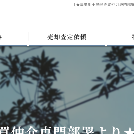
【★事業用不動産売買仲介専門部
容
売却査定依頼
買仲介専門部署より