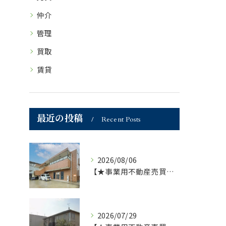
仲介
管理
買取
賃貸
最近の投稿
Recent Posts
2026/08/06
【★事業用不動産売買仲介専門部署より★】福岡市の不動産｜株式会社ランドマーク●1棟収益物件・価格が下がりました！！●
2026/07/29