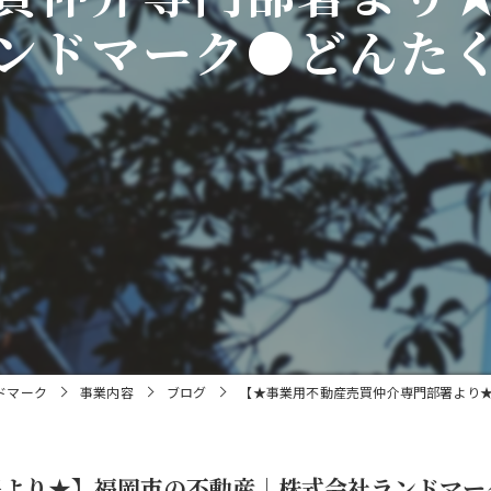
ンドマーク●どんた
ドマーク
事業内容
ブログ
【★事業用不動産売買仲介専門部署より
署より★】福岡市の不動産｜株式会社ランドマー