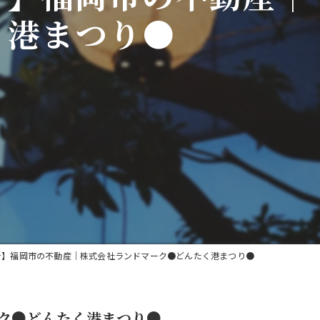
く港まつり●
★】福岡市の不動産｜株式会社ランドマーク●どんたく港まつり●
ク●どんたく港まつり●