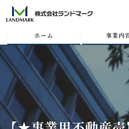
ホーム
事業内
売買
テナント
収益不動産
【★事業用不動産売