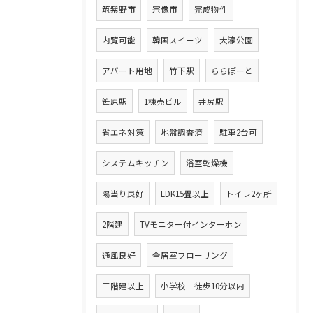
筑紫野市
宗像市
完成物件
内覧可能
韓国スイーツ
大濠公園
アパート用地
竹下駅
ららぽーと
笹原駅
1棟売ビル
井尻駅
省エネ対策
地盤調査済
駐車2台可
システムキッチン
浴室乾燥機
陽当り良好
LDK15畳以上
トイレ2ヶ所
2階建
TVモニター付インターホン
通風良好
全居室フローリング
三階建以上
小学校 徒歩10分以内