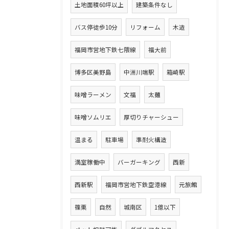
土地面積60坪以上
建築条件なし
バス停徒歩10分
リフォーム
木造
福岡市営地下鉄七隈線
福大前
博多区美野島
中洲川端駅
箱崎駅
味噌ラーメン
文福
太麺
味噌ソムリエ
厚切りチャーシュー
温まる
駐車場
準耐火構造
満室稼働中
バーガーキング
西新
西新駅
福岡市営地下鉄空港線
元旅館
篠栗
自然
城南区
1億以下