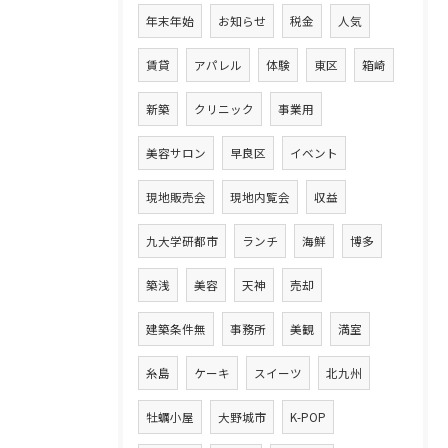
年末年始
お知らせ
税金
人気
賃貸
アパレル
体験
東区
箱崎
新築
クリニック
事業用
美容サロン
早良区
イベント
現地販売会
現地内覧会
収益
九大学研都市
ランチ
海鮮
博多
築浅
美容
天神
売却
建築条件無
事務所
美観
満室
糸島
ケーキ
スイーツ
北九州
牡蠣小屋
大野城市
K-POP