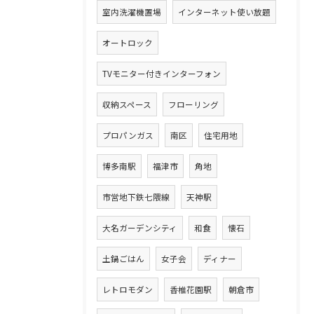
室内洗濯機置場
インターネット使い放題
オートロック
TVモニター付きインターフォン
収納スペース
フローリング
プロパンガス
南区
住宅用地
博多南駅
福津市
角地
市営地下鉄七隈線
天神駅
大名ガーデンシティ
和食
懐石
土鍋ごはん
女子会
ディナー
レトロモダン
香椎花園駅
朝倉市