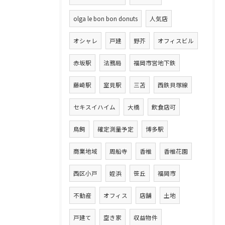
olga le bon bon donuts
人気店
オシャレ
戸建
野芥
オフィスビル
赤坂駅
法務局
福岡市営地下鉄
藤崎駅
室見駅
三苫
西鉄貝塚線
セキスイハイム
大橋
飲食店可
鳥飼
確定測量予定
博多駅
商業地域
周船寺
香椎
香椎花園
西区小戸
姪浜
笹丘
福岡市
不動産
オフィス
店舗
土地
戸建て
空き家
収益物件