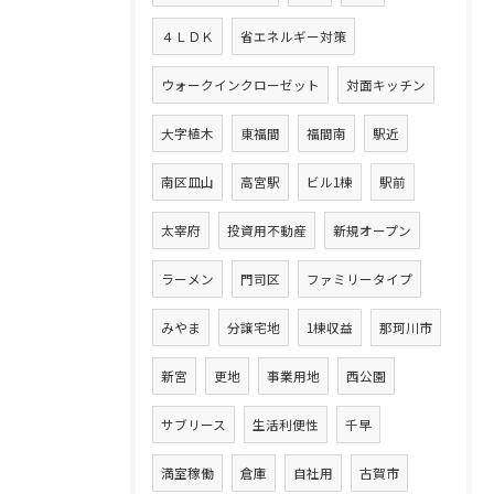
４ＬＤＫ
省エネルギー対策
ウォークインクローゼット
対面キッチン
大字植木
東福間
福間南
駅近
南区皿山
高宮駅
ビル1棟
駅前
太宰府
投資用不動産
新規オープン
ラーメン
門司区
ファミリータイプ
みやま
分譲宅地
1棟収益
那珂川市
新宮
更地
事業用地
西公園
サブリース
生活利便性
千早
満室稼働
倉庫
自社用
古賀市