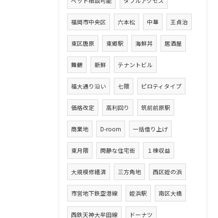
ペット相談可能
ダブルアクセス
福岡市中央区
六本松
中華
王貞治
東区唐原
東郷駅
海鮮丼
居酒屋
舞鶴
新鮮
テナントビル
福大通り沿い
七隈
ピロティタイプ
価格改定
高利回り
筑前前原駅
商業地
D-room
一括借り上げ
東月隈
閑静な住宅街
１棟収益
大規模修繕済
三方角地
西区姪の浜
市営地下鉄空港線
姪浜駅
南区大橋
西鉄天神大牟田線
ドーナツ