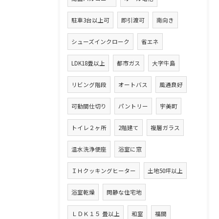
駐車3台以上可
即引渡可
南向き
シューズインクローク
省エネ
LDK18畳以上
都市ガス
大字牛島
リビング階段
オートバス
風通良好
可動間仕切り
パントリー
宇美町
トイレ２ヶ所
2階建て
複層ガラス
温水洗浄便座
浴室に窓
ＩＨクッキングヒーター
土地50坪以上
浴室乾燥
閑静な住宅地
ＬＤＫ１５ 畳以上
和室
福間