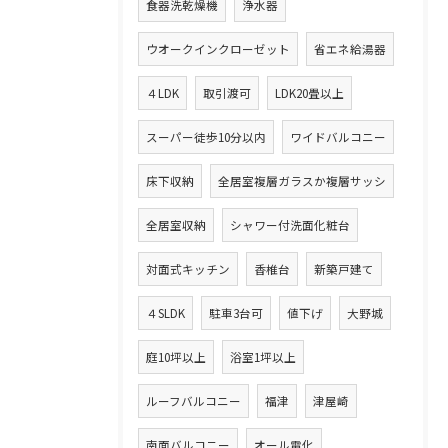
食器洗乾燥機
浄水器
ウオークインクローゼット
省エネ給湯器
４LDK
取引渡可
LDK20畳以上
スーパー徒歩10分以内
ワイドバルコニー
床下収納
全居室複層ガラスか複層サッシ
全居室収納
シャワー付洗面化粧台
対面式キッチン
香椎台
新築戸建て
４SLDK
駐車3台可
値下げ
大野城
庭10坪以上
浴室1坪以上
ルーフバルコニー
福津
津屋崎
南面バルコニー
オール電化