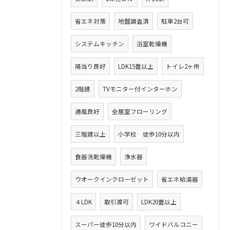
省エネ対策
地盤調査済
駐車2台可
システムキッチン
浴室乾燥機
陽当り良好
LDK15畳以上
トイレ2ヶ所
2階建
TVモニター付インターホン
通風良好
全居室フローリング
三階建以上
小学校 徒歩10分以内
食器洗乾燥機
浄水器
ウオークインクローゼット
省エネ給湯器
４LDK
取引渡可
LDK20畳以上
スーパー徒歩10分以内
ワイドバルコニー