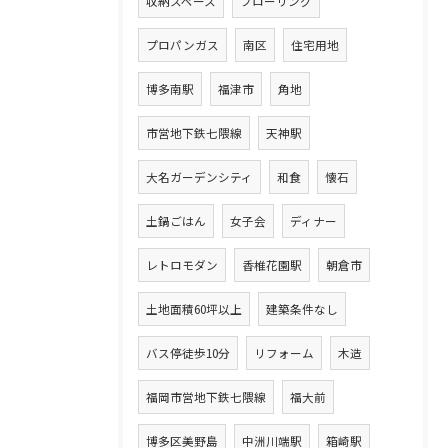
収納スペース
フローリング
プロパンガス
南区
住宅用地
博多南駅
福津市
角地
市営地下鉄七隈線
天神駅
大名ガーデンシティ
和食
懐石
土鍋ごはん
女子会
ディナー
レトロモダン
香椎花園駅
朝倉市
土地面積60坪以上
建築条件なし
バス停徒歩10分
リフォーム
木造
福岡市営地下鉄七隈線
福大前
博多区美野島
中洲川端駅
箱崎駅