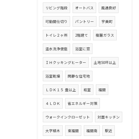
リビング階段
オートバス
風通良好
可動間仕切り
パントリー
宇美町
トイレ２ヶ所
2階建て
複層ガラス
温水洗浄便座
浴室に窓
ＩＨクッキングヒーター
土地50坪以上
浴室乾燥
閑静な住宅地
ＬＤＫ１５ 畳以上
和室
福間
４ＬＤＫ
省エネルギー対策
ウォークインクローゼット
対面キッチン
大字植木
東福間
福間南
駅近