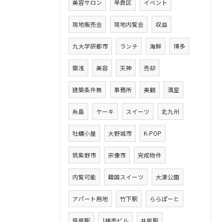
美容サロン
早良区
イベント
現地販売会
現地内覧会
収益
九大学研都市
ランチ
海鮮
博多
築浅
美容
天神
売却
建築条件無
事務所
美観
満室
糸島
ケーキ
スイーツ
北九州
牡蠣小屋
大野城市
K-POP
筑紫野市
宗像市
完成物件
内覧可能
韓国スイーツ
大濠公園
アパート用地
竹下駅
ららぽーと
笹原駅
1棟売ビル
井尻駅