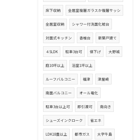
床下収納
全居室複層ガラスか複層サッシ
全居室収納
シャワー付洗面化粧台
対面式キッチン
香椎台
新築戸建て
４SLDK
駐車3台可
値下げ
大野城
庭10坪以上
浴室1坪以上
ルーフバルコニー
福津
津屋崎
南面バルコニー
オール電化
駐車3台以上可
即引渡可
南向き
シューズインクローク
省エネ
LDK18畳以上
都市ガス
大字牛島