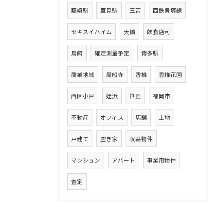
藤崎駅
室見駅
三苫
西鉄貝塚線
セキスイハイム
大橋
飲食店可
鳥飼
確定測量予定
博多駅
商業地域
周船寺
香椎
香椎花園
西区小戸
姪浜
笹丘
福岡市
不動産
オフィス
店舗
土地
戸建て
空き家
収益物件
マンション
アパート
事業用物件
査定