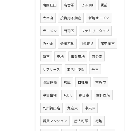
南区皿山
高宮駅
ビル1棟
駅前
太宰府
投資用不動産
新規オープン
ラーメン
門司区
ファミリータイプ
みやま
分譲宅地
1棟収益
那珂川市
新宮
更地
事業用地
西公園
サブリース
生活利便性
千早
満室稼働
倉庫
自社用
古賀市
中古住宅
4LDK
春日市
歯科医院
九州初出店
九産大
中央区
賃貸マンション
唐人町駅
宅地