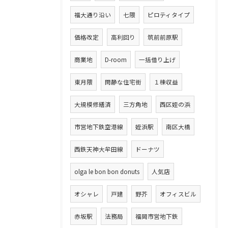
福大通り沿い
七隈
ピロティタイプ
価格改定
高利回り
筑前前原駅
商業地
D-room
一括借り上げ
東月隈
閑静な住宅街
１棟収益
大規模修繕済
三方角地
西区姪の浜
市営地下鉄空港線
姪浜駅
南区大橋
西鉄天神大牟田線
ドーナツ
olga le bon bon donuts
人気店
オシャレ
戸建
野芥
オフィスビル
赤坂駅
法務局
福岡市営地下鉄