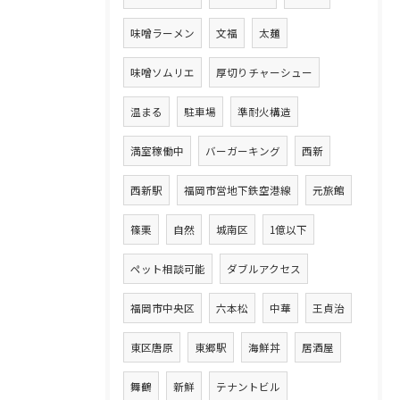
味噌ラーメン
文福
太麺
味噌ソムリエ
厚切りチャーシュー
温まる
駐車場
準耐火構造
満室稼働中
バーガーキング
西新
西新駅
福岡市営地下鉄空港線
元旅館
篠栗
自然
城南区
1億以下
ペット相談可能
ダブルアクセス
福岡市中央区
六本松
中華
王貞治
東区唐原
東郷駅
海鮮丼
居酒屋
舞鶴
新鮮
テナントビル