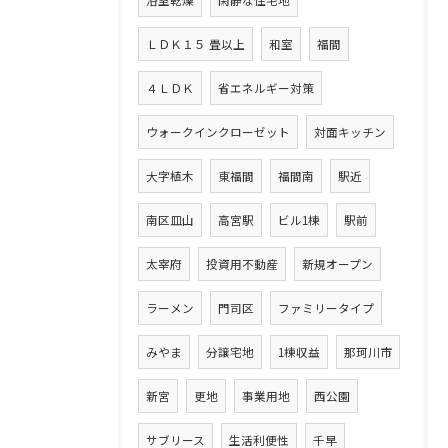
浴室乾燥
閑静な住宅地
ＬＤＫ１５ 畳以上
和室
福間
４ＬＤＫ
省エネルギー対策
ウォークインクローゼット
対面キッチン
大字植木
東福間
福間南
駅近
南区皿山
高宮駅
ビル1棟
駅前
太宰府
投資用不動産
新規オープン
ラーメン
門司区
ファミリータイプ
みやま
分譲宅地
1棟収益
那珂川市
新宮
更地
事業用地
西公園
サブリース
生活利便性
千早