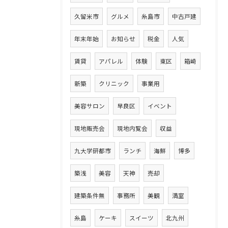
久留米市
グルメ
糸島市
中古戸建
年末年始
お知らせ
税金
人気
賃貸
アパレル
体験
東区
箱崎
新築
クリニック
事業用
美容サロン
早良区
イベント
現地販売会
現地内覧会
収益
九大学研都市
ランチ
海鮮
博多
築浅
美容
天神
売却
建築条件無
事務所
美観
満室
糸島
ケーキ
スイーツ
北九州