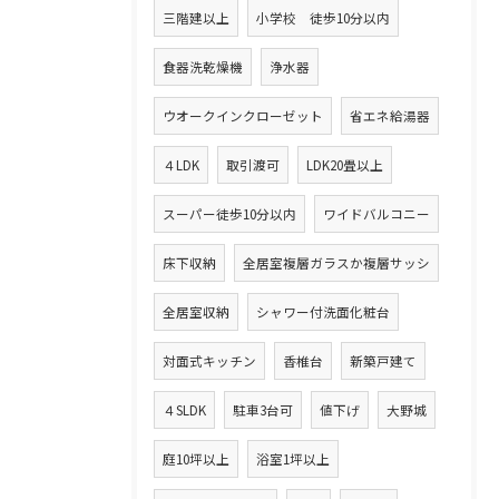
三階建以上
小学校 徒歩10分以内
食器洗乾燥機
浄水器
ウオークインクローゼット
省エネ給湯器
４LDK
取引渡可
LDK20畳以上
スーパー徒歩10分以内
ワイドバルコニー
床下収納
全居室複層ガラスか複層サッシ
全居室収納
シャワー付洗面化粧台
対面式キッチン
香椎台
新築戸建て
４SLDK
駐車3台可
値下げ
大野城
庭10坪以上
浴室1坪以上