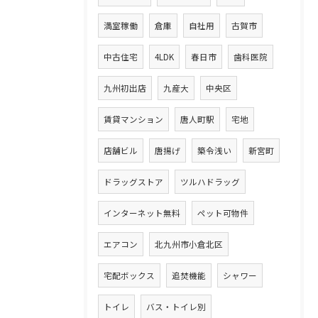
満室稼働
倉庫
自社用
古賀市
中古住宅
4LDK
春日市
歯科医院
九州初出店
九産大
中央区
賃貸マンション
唐人町駅
宅地
店舗ビル
唐揚げ
築令浅い
新宮町
ドラッグストア
ツルハドラッグ
インターネット無料
ペット可物件
エアコン
北九州市小倉北区
宅配ボックス
追焚機能
シャワー
トイレ
バス・トイレ別