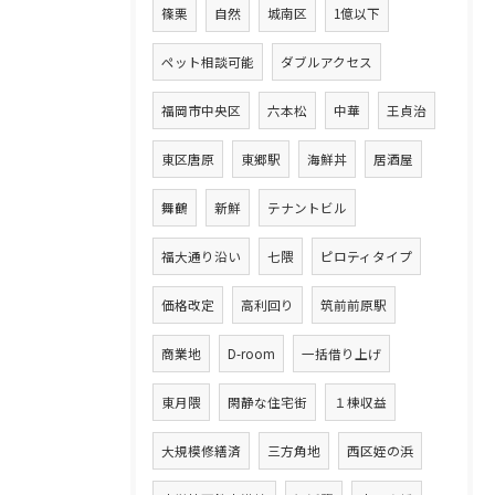
篠栗
自然
城南区
1億以下
ペット相談可能
ダブルアクセス
福岡市中央区
六本松
中華
王貞治
東区唐原
東郷駅
海鮮丼
居酒屋
舞鶴
新鮮
テナントビル
福大通り沿い
七隈
ピロティタイプ
価格改定
高利回り
筑前前原駅
商業地
D-room
一括借り上げ
東月隈
閑静な住宅街
１棟収益
大規模修繕済
三方角地
西区姪の浜