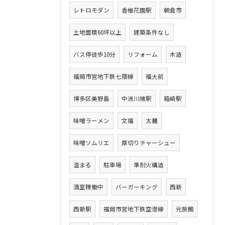
レトロモダン
香椎花園駅
朝倉市
土地面積60坪以上
建築条件なし
バス停徒歩10分
リフォーム
木造
福岡市営地下鉄七隈線
福大前
博多区美野島
中洲川端駅
箱崎駅
味噌ラーメン
文福
太麺
味噌ソムリエ
厚切りチャーシュー
温まる
駐車場
準耐火構造
満室稼働中
バーガーキング
西新
西新駅
福岡市営地下鉄空港線
元旅館