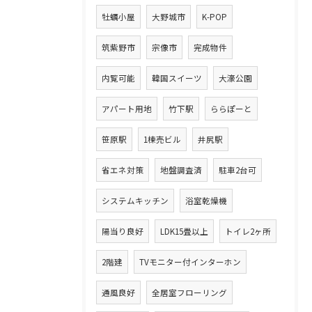
牡蠣小屋
大野城市
K-POP
筑紫野市
宗像市
完成物件
内覧可能
韓国スイーツ
大濠公園
アパート用地
竹下駅
ららぽーと
笹原駅
1棟売ビル
井尻駅
省エネ対策
地盤調査済
駐車2台可
システムキッチン
浴室乾燥機
陽当り良好
LDK15畳以上
トイレ2ヶ所
2階建
TVモニター付インターホン
通風良好
全居室フローリング