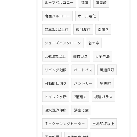
ルーフバルコニー
福津
津屋崎
南面バルコニー
オール電化
駐車3台以上可
即引渡可
南向き
シューズインクローク
省エネ
LDK18畳以上
都市ガス
大字牛島
リビング階段
オートバス
風通良好
可動間仕切り
パントリー
宇美町
トイレ２ヶ所
2階建て
複層ガラス
温水洗浄便座
浴室に窓
ＩＨクッキングヒーター
土地50坪以上