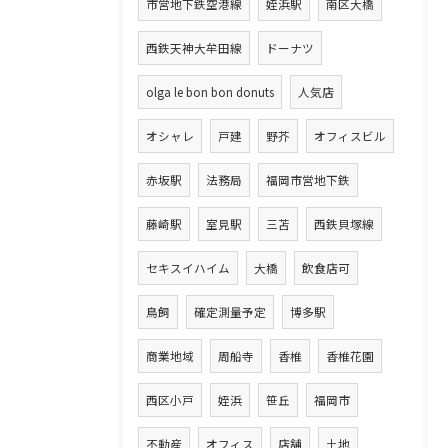
市営地下鉄空港線
姪浜駅
南区大橋
西鉄天神大牟田線
ドーナツ
olga le bon bon donuts
人気店
オシャレ
戸建
野芥
オフィスビル
赤坂駅
法務局
福岡市営地下鉄
藤崎駅
室見駅
三苫
西鉄貝塚線
セキスイハイム
大橋
飲食店可
鳥飼
確定測量予定
博多駅
商業地域
周船寺
香椎
香椎花園
西区小戸
姪浜
笹丘
福岡市
不動産
オフィス
店舗
土地