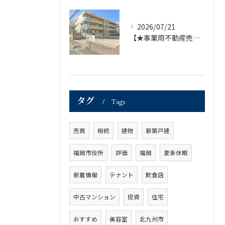
2026/07/21
【★事業用不動産売買仲介専門部署より★】福岡市の不動産｜株式会社ランドマーク ●収益物件「D-room笹丘」●
タグ
Tags
売買
相続
建物
新築戸建
福岡市役所
評価
福岡
夏季休暇
新着情報
テナント
飲食店
中古マンション
投資
住宅
おすすめ
美容室
北九州市