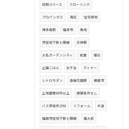
収納スペース
フローリング
プロパンガス
南区
住宅用地
博多南駅
福津市
角地
市営地下鉄七隈線
天神駅
大名ガーデンシティ
和食
懐石
土鍋ごはん
女子会
ディナー
レトロモダン
香椎花園駅
朝倉市
土地面積60坪以上
建築条件なし
バス停徒歩10分
リフォーム
木造
福岡市営地下鉄七隈線
福大前