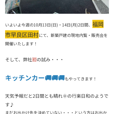
福岡
いよいよ今週の10月13日(日)・14日(月)2日間、
市早良区田村
にて、新築戸建の現地内覧・販売会を
開催いたします！
そして、弊社
🈠
の試み・・・
キッチンカー🚚🚚🚚
もやってきます！
天気予報だと2日間とも晴れ🌞の行楽日和のようで
す♪
まだお出かけ先を決めていない・・・という方はお出か