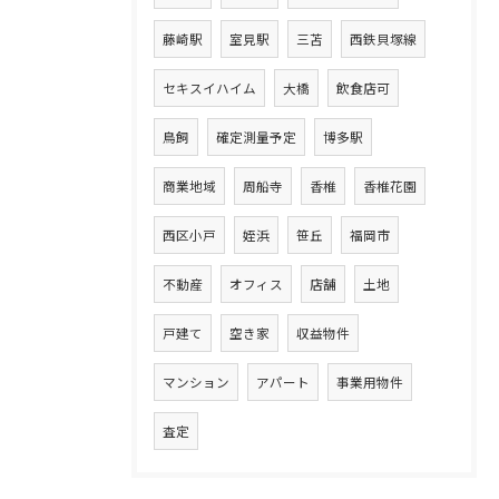
藤崎駅
室見駅
三苫
西鉄貝塚線
セキスイハイム
大橋
飲食店可
鳥飼
確定測量予定
博多駅
商業地域
周船寺
香椎
香椎花園
西区小戸
姪浜
笹丘
福岡市
不動産
オフィス
店舗
土地
戸建て
空き家
収益物件
マンション
アパート
事業用物件
査定