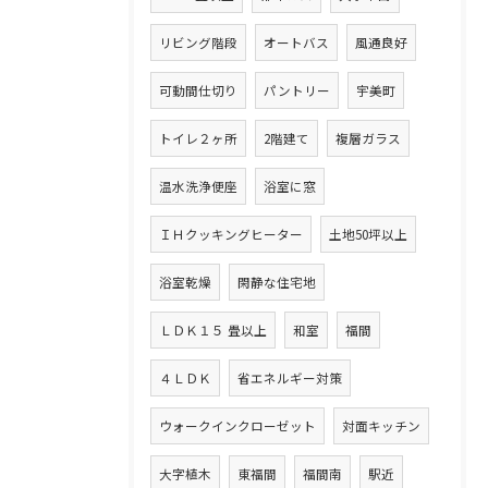
リビング階段
オートバス
風通良好
可動間仕切り
パントリー
宇美町
トイレ２ヶ所
2階建て
複層ガラス
温水洗浄便座
浴室に窓
ＩＨクッキングヒーター
土地50坪以上
浴室乾燥
閑静な住宅地
ＬＤＫ１５ 畳以上
和室
福間
４ＬＤＫ
省エネルギー対策
ウォークインクローゼット
対面キッチン
大字植木
東福間
福間南
駅近