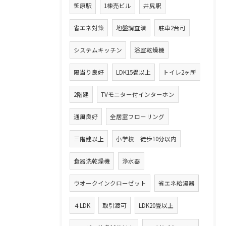
笹原駅
1棟売ビル
井尻駅
省エネ対策
地盤調査済
駐車2台可
システムキッチン
浴室乾燥機
陽当り良好
LDK15畳以上
トイレ2ヶ所
2階建
TVモニター付インターホン
通風良好
全居室フローリング
三階建以上
小学校 徒歩10分以内
食器洗乾燥機
浄水器
ウオークインクローゼット
省エネ給湯器
４LDK
取引渡可
LDK20畳以上