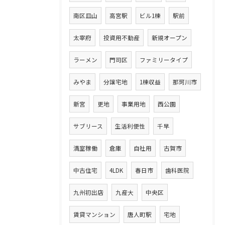
南区皿山
高宮駅
ビル1棟
駅前
太宰府
投資用不動産
新規オープン
ラーメン
門司区
ファミリータイプ
みやま
分譲宅地
1棟収益
那珂川市
新宮
更地
事業用地
西公園
サブリース
生活利便性
千早
満室稼働
倉庫
自社用
古賀市
中古住宅
4LDK
春日市
歯科医院
九州初出店
九産大
中央区
賃貸マンション
唐人町駅
宅地