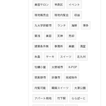
美容サロン
早良区
イベント
現地販売会
現地内覧会
収益
九大学研都市
ランチ
海鮮
博多
築浅
美容
天神
売却
建築条件無
事務所
美観
満室
糸島
ケーキ
スイーツ
北九州
牡蠣小屋
大野城市
K-POP
筑紫野市
宗像市
完成物件
内覧可能
韓国スイーツ
大濠公園
アパート用地
竹下駅
ららぽーと