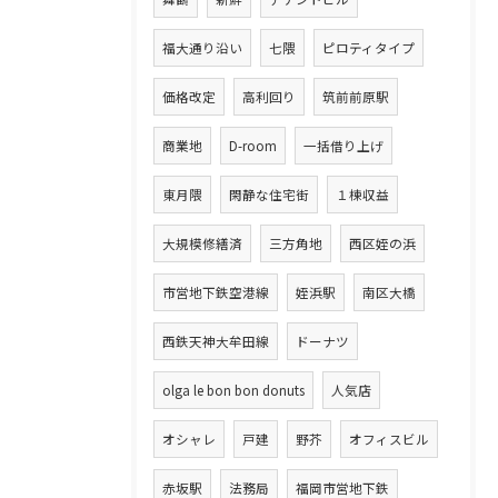
福大通り沿い
七隈
ピロティタイプ
価格改定
高利回り
筑前前原駅
商業地
D-room
一括借り上げ
東月隈
閑静な住宅街
１棟収益
大規模修繕済
三方角地
西区姪の浜
市営地下鉄空港線
姪浜駅
南区大橋
西鉄天神大牟田線
ドーナツ
olga le bon bon donuts
人気店
オシャレ
戸建
野芥
オフィスビル
赤坂駅
法務局
福岡市営地下鉄