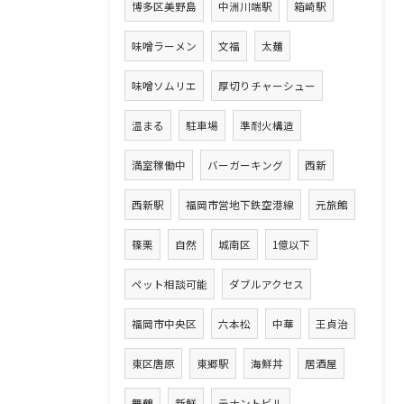
博多区美野島
中洲川端駅
箱崎駅
味噌ラーメン
文福
太麺
味噌ソムリエ
厚切りチャーシュー
温まる
駐車場
準耐火構造
満室稼働中
バーガーキング
西新
西新駅
福岡市営地下鉄空港線
元旅館
篠栗
自然
城南区
1億以下
ペット相談可能
ダブルアクセス
福岡市中央区
六本松
中華
王貞治
東区唐原
東郷駅
海鮮丼
居酒屋
舞鶴
新鮮
テナントビル