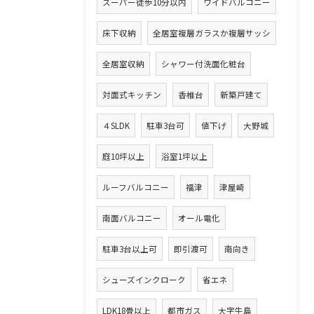
スーパー徒歩10分以内
ワイドバルコニー
床下収納
全居室複層ガラスか複層サッシ
全居室収納
シャワー付洗面化粧台
対面式キッチン
香椎台
新築戸建て
４SLDK
駐車3台可
値下げ
大野城
庭10坪以上
浴室1坪以上
ルーフバルコニー
福津
津屋崎
南面バルコニー
オール電化
駐車3台以上可
即引渡可
南向き
シューズインクローク
省エネ
LDK18畳以上
都市ガス
大字牛島