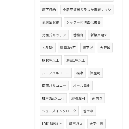
床下収納
全居室複層ガラスか複層サッシ
全居室収納
シャワー付洗面化粧台
対面式キッチン
香椎台
新築戸建て
４SLDK
駐車3台可
値下げ
大野城
庭10坪以上
浴室1坪以上
ルーフバルコニー
福津
津屋崎
南面バルコニー
オール電化
駐車3台以上可
即引渡可
南向き
シューズインクローク
省エネ
LDK18畳以上
都市ガス
大字牛島