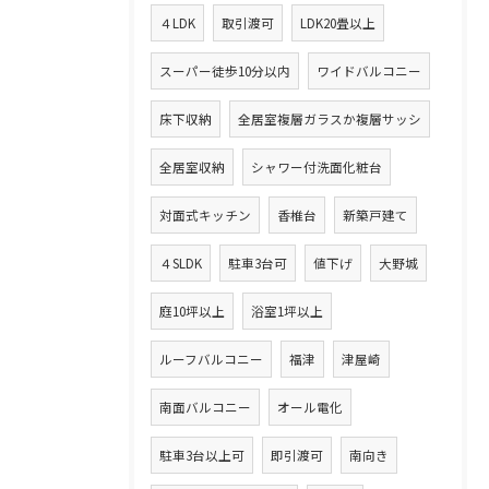
４LDK
取引渡可
LDK20畳以上
スーパー徒歩10分以内
ワイドバルコニー
床下収納
全居室複層ガラスか複層サッシ
全居室収納
シャワー付洗面化粧台
対面式キッチン
香椎台
新築戸建て
４SLDK
駐車3台可
値下げ
大野城
庭10坪以上
浴室1坪以上
ルーフバルコニー
福津
津屋崎
南面バルコニー
オール電化
駐車3台以上可
即引渡可
南向き