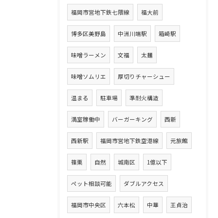
福岡市営地下鉄七隈線
福大前
博多区美野島
中洲川端駅
箱崎駅
味噌ラーメン
文福
太麺
味噌ソムリエ
厚切りチャーシュー
温まる
駐車場
準耐火構造
満室稼働中
バーガーキング
西新
西新駅
福岡市営地下鉄空港線
元旅館
篠栗
自然
城南区
1億以下
ペット相談可能
ダブルアクセス
福岡市中央区
六本松
中華
王貞治