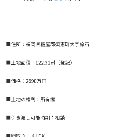
■住所：福岡県糟屋郡須恵町大字旅石
■土地面積：122.32㎡（登記）
■価格：2698万円
■土地の権利：所有権
■引き渡し可能時期：相談
■間取り：４LDK