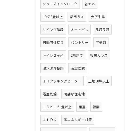
シューズインクローク
省エネ
LDK18畳以上
都市ガス
大字牛島
リビング階段
オートバス
風通良好
可動間仕切り
パントリー
宇美町
トイレ２ヶ所
2階建て
複層ガラス
温水洗浄便座
浴室に窓
ＩＨクッキングヒーター
土地50坪以上
浴室乾燥
閑静な住宅地
ＬＤＫ１５ 畳以上
和室
福間
４ＬＤＫ
省エネルギー対策