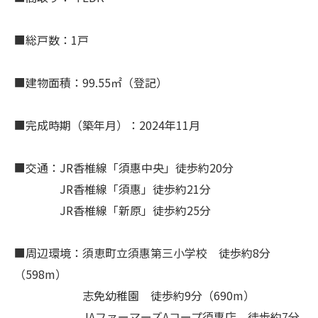
■総戸数：1戸
■建物面積：99.55㎡（登記）
■完成時期（築年月）：2024年11月
■交通：JR香椎線「須惠中央」徒歩約20分
JR香椎線「須惠」徒歩約21分
JR香椎線「新原」徒歩約25分
■周辺環境：須恵町立須惠第三小学校 徒歩約8分
（598m）
志免幼稚園 徒歩約9分（690m）
JAファーマーズAコープ須惠店 徒歩約7分