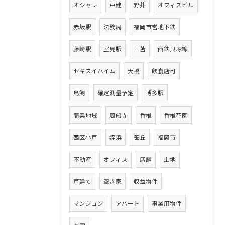
オシャレ
戸建
野芥
オフィスビル
赤坂駅
法務局
福岡市営地下鉄
藤崎駅
室見駅
三苫
西鉄貝塚線
セキスイハイム
大橋
飲食店可
鳥飼
確定測量予定
博多駅
商業地域
周船寺
香椎
香椎花園
西区小戸
姪浜
笹丘
福岡市
不動産
オフィス
店舗
土地
戸建て
空き家
収益物件
マンション
アパート
事業用物件