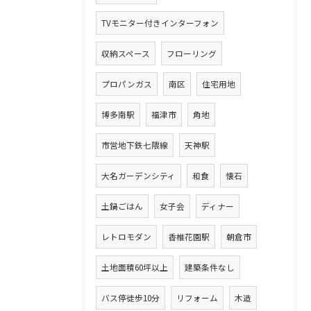
TVモニター付きインターフォン
収納スペース
フローリング
プロパンガス
南区
住宅用地
博多南駅
福津市
角地
市営地下鉄七隈線
天神駅
大名ガーデンシティ
和食
懐石
土鍋ごはん
女子会
ディナー
レトロモダン
香椎花園駅
朝倉市
土地面積60坪以上
建築条件なし
バス停徒歩10分
リフォーム
木造