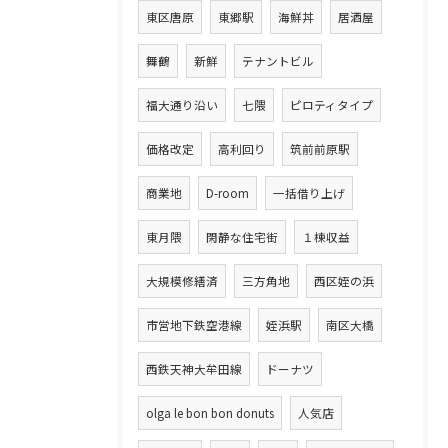
東区唐原
東郷駅
海鮮丼
居酒屋
舞鶴
新鮮
テナントビル
福大通り沿い
七隈
ピロティタイプ
価格改定
高利回り
筑前前原駅
商業地
D-room
一括借り上げ
東月隈
閑静な住宅街
１棟収益
大規模修繕済
三方角地
西区姪の浜
市営地下鉄空港線
姪浜駅
南区大橋
西鉄天神大牟田線
ドーナツ
olga le bon bon donuts
人気店