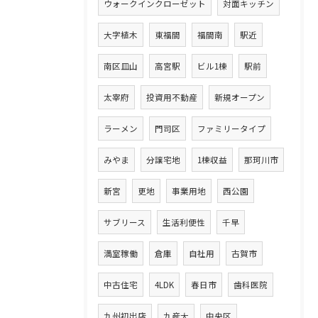
ウォークインクローゼット
対面キッチン
大字植木
東福間
福間南
駅近
南区皿山
高宮駅
ビル1棟
駅前
太宰府
投資用不動産
新規オープン
ラーメン
門司区
ファミリータイプ
みやま
分譲宅地
1棟収益
那珂川市
新宮
更地
事業用地
西公園
サブリース
生活利便性
千早
満室稼働
倉庫
自社用
古賀市
中古住宅
4LDK
春日市
歯科医院
九州初出店
九産大
中央区