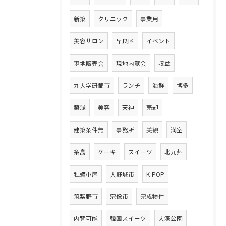
新築
クリニック
事業用
美容サロン
早良区
イベント
現地販売会
現地内覧会
収益
九大学研都市
ランチ
海鮮
博多
築浅
美容
天神
売却
建築条件無
事務所
美観
満室
糸島
ケーキ
スイーツ
北九州
牡蠣小屋
大野城市
K-POP
筑紫野市
宗像市
完成物件
内覧可能
韓国スイーツ
大濠公園