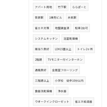
アパート用地
竹下駅
ららぽーと
笹原駅
1棟売ビル
井尻駅
省エネ対策
地盤調査済
駐車2台可
システムキッチン
浴室乾燥機
陽当り良好
LDK15畳以上
トイレ2ヶ所
2階建
TVモニター付インターホン
通風良好
全居室フローリング
三階建以上
小学校 徒歩10分以内
食器洗乾燥機
浄水器
ウオークインクローゼット
省エネ給湯器