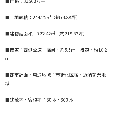
■価格：33500万円
■土地面積：244.25㎡（約73.88坪）
■建物延面積：722.42㎡（約218.53坪）
■接道：西側公道 幅員・約5.5ｍ 接道・約10.2
ｍ
■都市計画・用途地域：市街化区域・近隣商業地
域
■建蔽率・容積率：80％・300％