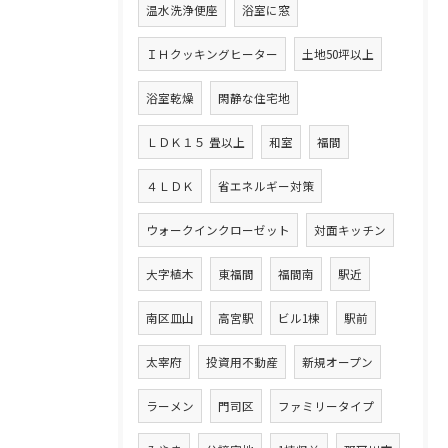
温水洗浄便座
浴室に窓
ＩＨクッキングヒーター
土地50坪以上
浴室乾燥
閑静な住宅地
ＬＤＫ１５ 畳以上
和室
福間
４ＬＤＫ
省エネルギー対策
ウォークインクローゼット
対面キッチン
大字植木
東福間
福間南
駅近
南区皿山
高宮駅
ビル1棟
駅前
太宰府
投資用不動産
新規オープン
ラーメン
門司区
ファミリータイプ