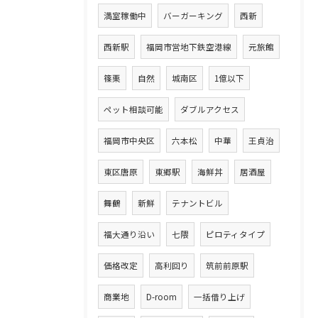
満室稼働中
バーガーキング
西新
西新駅
福岡市営地下鉄空港線
元旅館
篠栗
自然
城南区
1億以下
ペット相談可能
ダブルアクセス
福岡市中央区
六本松
中華
王貞治
東区唐原
東郷駅
海鮮丼
居酒屋
舞鶴
新鮮
テナントビル
福大通り沿い
七隈
ピロティタイプ
価格改定
高利回り
筑前前原駅
商業地
D-room
一括借り上げ