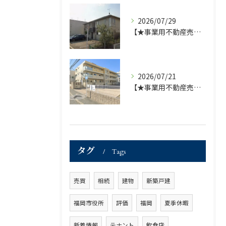
2026/07/29
【★事業用不動産売買仲介専門部署より★】福岡市の不動産｜株式会社ランドマーク ●収益物件 「D-roomアネシス」価格改定のお知らせ●
2026/07/21
【★事業用不動産売買仲介専門部署より★】福岡市の不動産｜株式会社ランドマーク ●収益物件「D-room笹丘」●
タグ
Tags
売買
相続
建物
新築戸建
福岡市役所
評価
福岡
夏季休暇
新着情報
テナント
飲食店