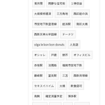
東月隈
閑静な住宅街
１棟収益
大規模修繕済
三方角地
西区姪の浜
市営地下鉄空港線
姪浜駅
南区大橋
西鉄天神大牟田線
ドーナツ
olga le bon bon donuts
人気店
オシャレ
戸建
野芥
オフィスビル
赤坂駅
法務局
福岡市営地下鉄
藤崎駅
室見駅
三苫
西鉄貝塚線
セキスイハイム
大橋
飲食店可
鳥飼
確定測量予定
博多駅