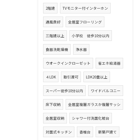
2階建
TVモニター付インターホン
通風良好
全居室フローリング
三階建以上
小学校 徒歩10分以内
食器洗乾燥機
浄水器
ウオークインクローゼット
省エネ給湯器
４LDK
取引渡可
LDK20畳以上
スーパー徒歩10分以内
ワイドバルコニー
床下収納
全居室複層ガラスか複層サッシ
全居室収納
シャワー付洗面化粧台
対面式キッチン
香椎台
新築戸建て