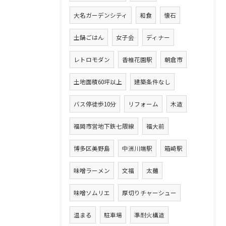
大名ガーデンシティ
和食
懐石
土鍋ごはん
女子会
ディナー
レトロモダン
香椎花園駅
朝倉市
土地面積60坪以上
建築条件なし
バス停徒歩10分
リフォーム
木造
福岡市営地下鉄七隈線
福大前
博多区美野島
中洲川端駅
箱崎駅
味噌ラーメン
文福
太麺
味噌ソムリエ
厚切りチャーシュー
温まる
駐車場
準耐火構造