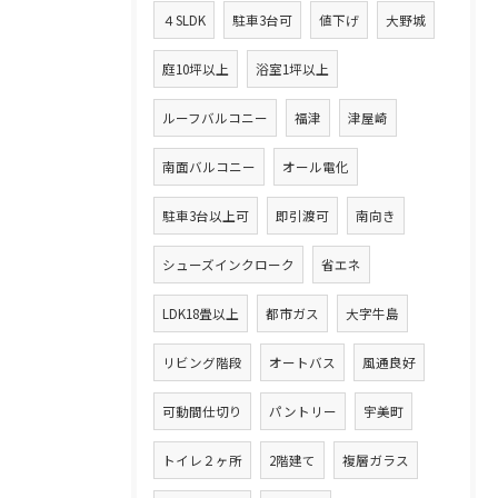
４SLDK
駐車3台可
値下げ
大野城
庭10坪以上
浴室1坪以上
ルーフバルコニー
福津
津屋崎
南面バルコニー
オール電化
駐車3台以上可
即引渡可
南向き
シューズインクローク
省エネ
LDK18畳以上
都市ガス
大字牛島
リビング階段
オートバス
風通良好
可動間仕切り
パントリー
宇美町
トイレ２ヶ所
2階建て
複層ガラス