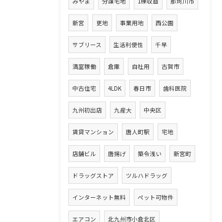
みやま
分譲宅地
1棟収益
那珂川市
新宮
更地
事業用地
西公園
サブリース
生活利便性
千早
満室稼働
倉庫
自社用
古賀市
中古住宅
4LDK
春日市
歯科医院
九州初出店
九産大
中央区
賃貸マンション
唐人町駅
宅地
店舗ビル
唐揚げ
築令浅い
新宮町
ドラッグストア
ツルハドラッグ
インターネット無料
ペット可物件
エアコン
北九州市小倉北区