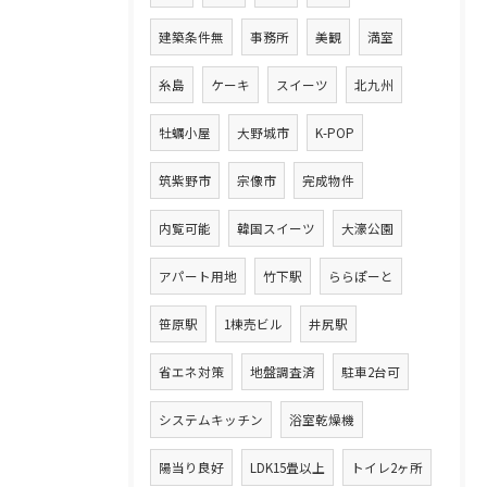
建築条件無
事務所
美観
満室
糸島
ケーキ
スイーツ
北九州
牡蠣小屋
大野城市
K-POP
筑紫野市
宗像市
完成物件
内覧可能
韓国スイーツ
大濠公園
アパート用地
竹下駅
ららぽーと
笹原駅
1棟売ビル
井尻駅
省エネ対策
地盤調査済
駐車2台可
システムキッチン
浴室乾燥機
陽当り良好
LDK15畳以上
トイレ2ヶ所