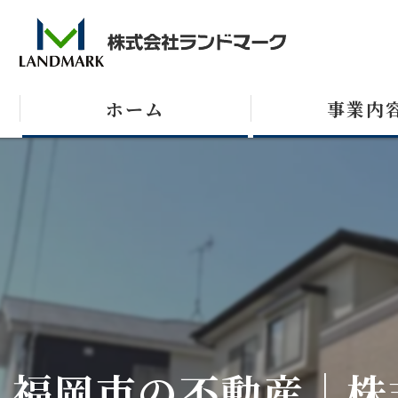
ホーム
事業内
売買
テナント
収益不動産
福岡市の不動産｜株