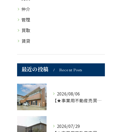
仲介
管理
買取
賃貸
最近の投稿
Recent Posts
2026/08/06
【★事業用不動産売買仲介専門部署より★】福岡市の不動産｜株式会社ランドマーク●1棟収益物件・価格が下がりました！！●
2026/07/29