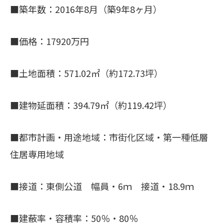
■築年数：2016年8月（築9年8ヶ月）
■価格：17920万円
■土地面積：571.02㎡（約172.73坪）
■建物延面積：394.79㎡（約119.42坪）
■都市計画・用途地域：市街化区域・第一種低層
住居専用地域
■接道：東側公道 幅員・6ｍ 接道・18.9ｍ
■建蔽率・容積率：50％・80％