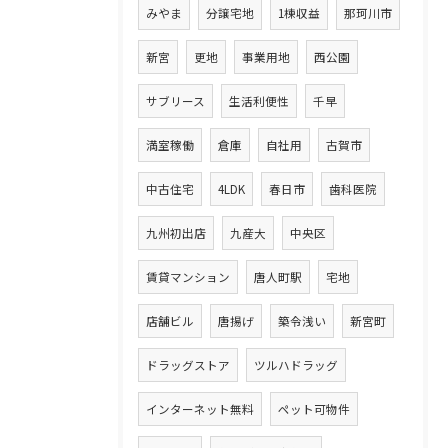
みやま
分譲宅地
1棟収益
那珂川市
新宮
更地
事業用地
西公園
サブリース
生活利便性
千早
満室稼働
倉庫
自社用
古賀市
中古住宅
4LDK
春日市
歯科医院
九州初出店
九産大
中央区
賃貸マンション
唐人町駅
宅地
店舗ビル
唐揚げ
築令浅い
新宮町
ドラッグストア
ツルハドラッグ
インターネット無料
ペット可物件