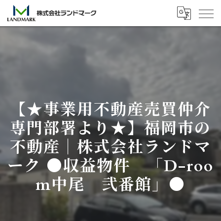
【★事業用不動産売買仲介
専門部署より★】福岡市の
不動産｜株式会社ランドマ
ーク ●収益物件 「D-roo
m中尾 弐番館」●