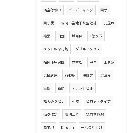
満室稼働中
バーガーキング
西新
西新駅
福岡市営地下鉄空港線
元旅館
篠栗
自然
城南区
1億以下
ペット相談可能
ダブルアクセス
福岡市中央区
六本松
中華
王貞治
東区唐原
東郷駅
海鮮丼
居酒屋
舞鶴
新鮮
テナントビル
福大通り沿い
七隈
ピロティタイプ
価格改定
高利回り
筑前前原駅
商業地
D-room
一括借り上げ