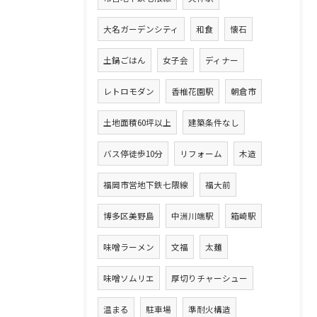
大名ガーデンシティ
和食
懐石
土鍋ごはん
女子会
ディナー
レトロモダン
香椎花園駅
朝倉市
土地面積60坪以上
建築条件なし
バス停徒歩10分
リフォーム
木造
福岡市営地下鉄七隈線
福大前
博多区美野島
中洲川端駅
箱崎駅
味噌ラーメン
文福
太麺
味噌ソムリエ
厚切りチャーシュー
温まる
駐車場
準耐火構造