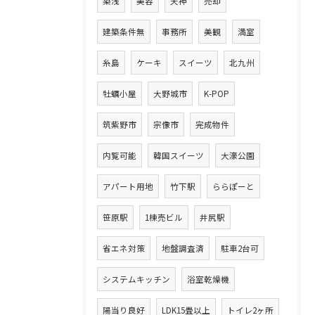
築浅
美容
天神
売却
建築条件無
事務所
美観
満室
糸島
ケーキ
スイーツ
北九州
牡蠣小屋
大野城市
K-POP
筑紫野市
宗像市
完成物件
内覧可能
韓国スイーツ
大濠公園
アパート用地
竹下駅
ららぽーと
笹原駅
1棟売ビル
井尻駅
省エネ対策
地盤調査済
駐車2台可
システムキッチン
浴室乾燥機
陽当り良好
LDK15畳以上
トイレ2ヶ所