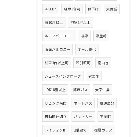
４SLDK
駐車3台可
値下げ
大野城
庭10坪以上
浴室1坪以上
ルーフバルコニー
福津
津屋崎
南面バルコニー
オール電化
駐車3台以上可
即引渡可
南向き
シューズインクローク
省エネ
LDK18畳以上
都市ガス
大字牛島
リビング階段
オートバス
風通良好
可動間仕切り
パントリー
宇美町
トイレ２ヶ所
2階建て
複層ガラス