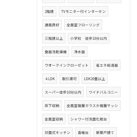
2階建
TVモニター付インターホン
通風良好
全居室フローリング
三階建以上
小学校 徒歩10分以内
食器洗乾燥機
浄水器
ウオークインクローゼット
省エネ給湯器
４LDK
取引渡可
LDK20畳以上
スーパー徒歩10分以内
ワイドバルコニー
床下収納
全居室複層ガラスか複層サッシ
全居室収納
シャワー付洗面化粧台
対面式キッチン
香椎台
新築戸建て