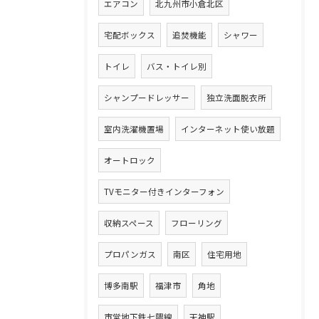
エアコン
北九州市小倉北区
宅配ボックス
追焚機能
シャワー
トイレ
バス・トイレ別
シャンプードレッサー
独立洗面脱衣所
室内洗濯機置場
インターネット使い放題
オートロック
TVモニター付きインターフォン
収納スペース
フローリング
プロパンガス
南区
住宅用地
博多南駅
福津市
角地
市営地下鉄七隈線
天神駅