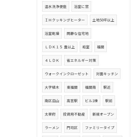
温水洗浄便座
浴室に窓
ＩＨクッキングヒーター
土地50坪以上
浴室乾燥
閑静な住宅地
ＬＤＫ１５ 畳以上
和室
福間
４ＬＤＫ
省エネルギー対策
ウォークインクローゼット
対面キッチン
大字植木
東福間
福間南
駅近
南区皿山
高宮駅
ビル1棟
駅前
太宰府
投資用不動産
新規オープン
ラーメン
門司区
ファミリータイプ