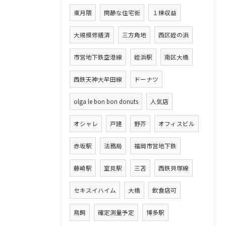
東月隈
閑静な住宅街
１棟収益
大規模修繕済
三方角地
西区姪の浜
市営地下鉄空港線
姪浜駅
南区大橋
西鉄天神大牟田線
ドーナツ
olga le bon bon donuts
人気店
オシャレ
戸建
野芥
オフィスビル
赤坂駅
法務局
福岡市営地下鉄
藤崎駅
室見駅
三苫
西鉄貝塚線
セキスイハイム
大橋
飲食店可
鳥飼
確定測量予定
博多駅