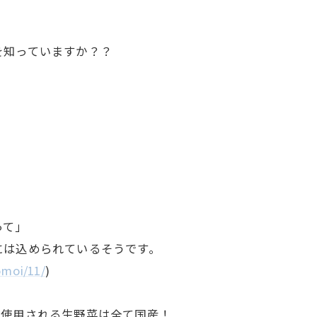
」
を知っていますか？？
って」
には込められているそうです。
omoi/11/
)
で使用される生野菜は全て国産！