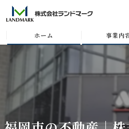
ホーム
事業内
売買
テナント
収益不動産
福岡市の不動産｜株