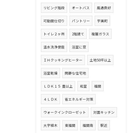
リビング階段
オートバス
風通良好
可動間仕切り
パントリー
宇美町
トイレ２ヶ所
2階建て
複層ガラス
温水洗浄便座
浴室に窓
ＩＨクッキングヒーター
土地50坪以上
浴室乾燥
閑静な住宅地
ＬＤＫ１５ 畳以上
和室
福間
４ＬＤＫ
省エネルギー対策
ウォークインクローゼット
対面キッチン
大字植木
東福間
福間南
駅近