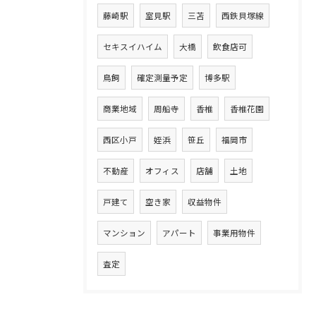
藤崎駅
室見駅
三苫
西鉄貝塚線
セキスイハイム
大橋
飲食店可
鳥飼
確定測量予定
博多駅
商業地域
周船寺
香椎
香椎花園
西区小戸
姪浜
笹丘
福岡市
不動産
オフィス
店舗
土地
戸建て
空き家
収益物件
マンション
アパート
事業用物件
査定