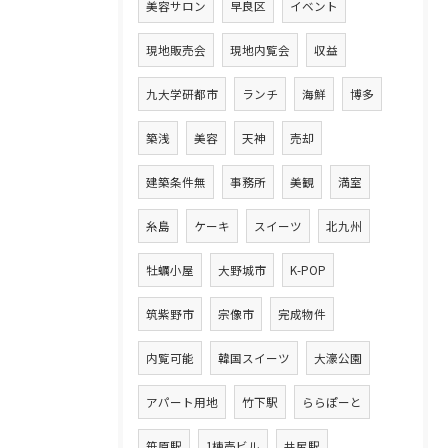
美容サロン
早良区
イベント
現地販売会
現地内覧会
収益
九大学研都市
ランチ
海鮮
博多
築浅
美容
天神
売却
建築条件無
事務所
美観
満室
糸島
ケーキ
スイーツ
北九州
牡蠣小屋
大野城市
K-POP
筑紫野市
宗像市
完成物件
内覧可能
韓国スイーツ
大濠公園
アパート用地
竹下駅
ららぽーと
笹原駅
1棟売ビル
井尻駅