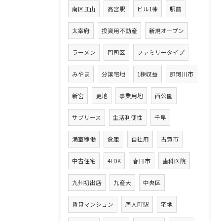
南区皿山
高宮駅
ビル1棟
駅前
太宰府
投資用不動産
新規オープン
ラーメン
門司区
ファミリータイプ
みやま
分譲宅地
1棟収益
那珂川市
新宮
更地
事業用地
西公園
サブリース
生活利便性
千早
満室稼働
倉庫
自社用
古賀市
中古住宅
4LDK
春日市
歯科医院
九州初出店
九産大
中央区
賃貸マンション
唐人町駅
宅地