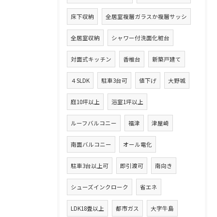
床下収納
全居室複層ガラスか複層サッシ
全居室収納
シャワー付洗面化粧台
対面式キッチン
香椎台
新築戸建て
４SLDK
駐車3台可
値下げ
大野城
庭10坪以上
浴室1坪以上
ルーフバルコニー
福津
津屋崎
南面バルコニー
オール電化
駐車3台以上可
即引渡可
南向き
シューズインクローク
省エネ
LDK18畳以上
都市ガス
大字牛島