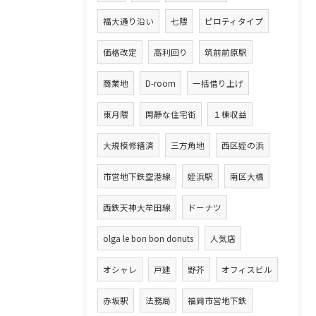
福大通り沿い
七隈
ピロティタイプ
価格改定
高利回り
筑前前原駅
商業地
D-room
一括借り上げ
東月隈
閑静な住宅街
１棟収益
大規模修繕済
三方角地
西区姪の浜
市営地下鉄空港線
姪浜駅
南区大橋
西鉄天神大牟田線
ドーナツ
olga le bon bon donuts
人気店
オシャレ
戸建
野芥
オフィスビル
赤坂駅
法務局
福岡市営地下鉄