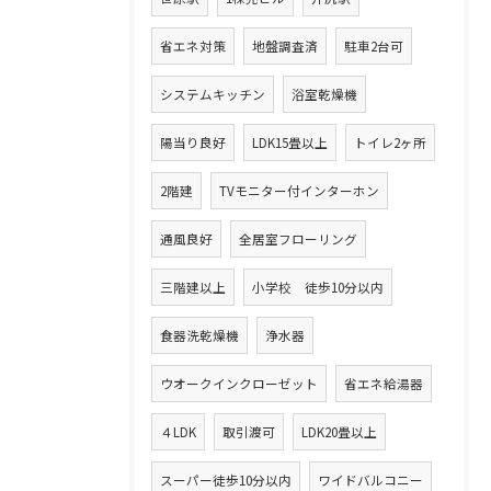
省エネ対策
地盤調査済
駐車2台可
システムキッチン
浴室乾燥機
陽当り良好
LDK15畳以上
トイレ2ヶ所
2階建
TVモニター付インターホン
通風良好
全居室フローリング
三階建以上
小学校 徒歩10分以内
食器洗乾燥機
浄水器
ウオークインクローゼット
省エネ給湯器
４LDK
取引渡可
LDK20畳以上
スーパー徒歩10分以内
ワイドバルコニー