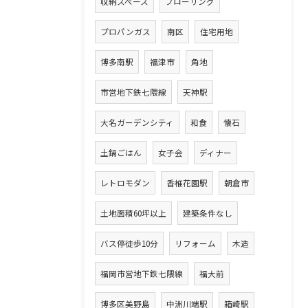
収納スペース
フローリング
プロパンガス
南区
住宅用地
博多南駅
福津市
角地
市営地下鉄七隈線
天神駅
大名ガーデンシティ
和食
懐石
土鍋ごはん
女子会
ディナー
レトロモダン
香椎花園駅
朝倉市
土地面積60坪以上
建築条件なし
バス停徒歩10分
リフォーム
木造
福岡市営地下鉄七隈線
福大前
博多区美野島
中洲川端駅
箱崎駅