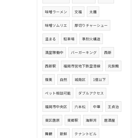
味噌ラーメン
文福
太麺
味噌ソムリエ
厚切りチャーシュー
温まる
駐車場
準耐火構造
満室稼働中
バーガーキング
西新
西新駅
福岡市営地下鉄空港線
元旅館
篠栗
自然
城南区
1億以下
ペット相談可能
ダブルアクセス
福岡市中央区
六本松
中華
王貞治
東区唐原
東郷駅
海鮮丼
居酒屋
舞鶴
新鮮
テナントビル