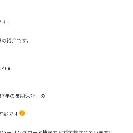
です！
】様の紹介です。
よね★
長7年の長期保証」の
。
可能です
ち情報やツーリングロード情報などが掲載されています‼