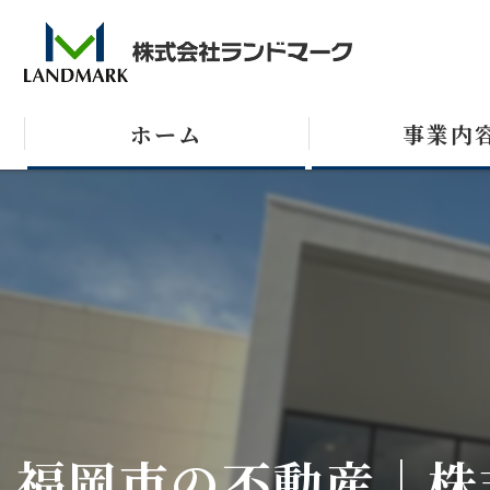
ホーム
事業内
売買
テナント
収益不動産
福岡市の不動産｜株