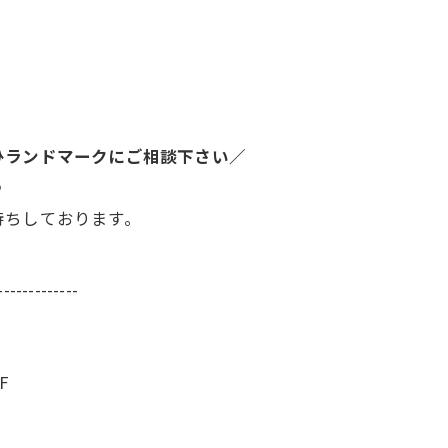
ひランドマークにご相談下さい／
♪
待ちしております。
-------------
F