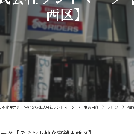
西区】
の不動産売買・仲介なら株式会社ランドマーク
事業内容
ブログ
福
マーク【テナント仲介実績★西区】