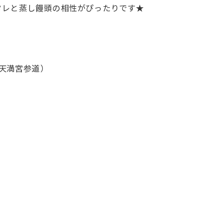
タレと蒸し饅頭の相性がぴったりです★
府天満宮参道）