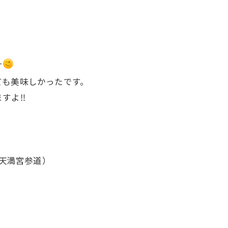
す
ても美味しかったです。
すよ‼
府天満宮参道）