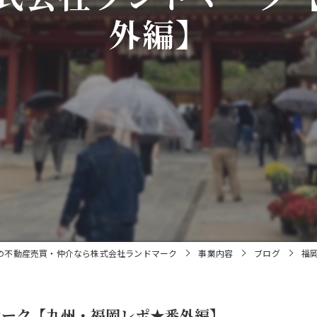
外編】
の不動産売買・仲介なら株式会社ランドマーク
事業内容
ブログ
福
マーク【九州・福岡レポ★番外編】