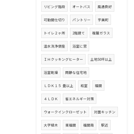
リビング階段
オートバス
風通良好
可動間仕切り
パントリー
宇美町
トイレ２ヶ所
2階建て
複層ガラス
温水洗浄便座
浴室に窓
ＩＨクッキングヒーター
土地50坪以上
浴室乾燥
閑静な住宅地
ＬＤＫ１５ 畳以上
和室
福間
４ＬＤＫ
省エネルギー対策
ウォークインクローゼット
対面キッチン
大字植木
東福間
福間南
駅近