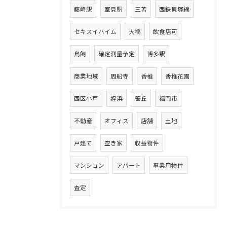
藤崎駅
室見駅
三苫
西鉄貝塚線
セキスイハイム
大橋
飲食店可
鳥飼
確定測量予定
博多駅
商業地域
周船寺
香椎
香椎花園
西区小戸
姪浜
笹丘
福岡市
不動産
オフィス
店舗
土地
戸建て
空き家
収益物件
マンション
アパート
事業用物件
査定