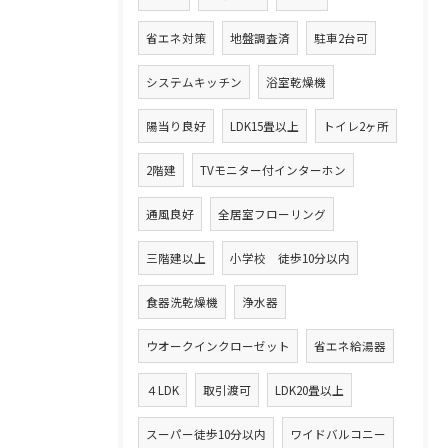
省エネ対策
地盤調査済
駐車2台可
システムキッチン
浴室乾燥機
陽当り良好
LDK15畳以上
トイレ2ヶ所
2階建
TVモニター付インターホン
通風良好
全居室フローリング
三階建以上
小学校 徒歩10分以内
食器洗乾燥機
浄水器
ウオークインクローゼット
省エネ給湯器
４LDK
取引渡可
LDK20畳以上
スーパー徒歩10分以内
ワイドバルコニー