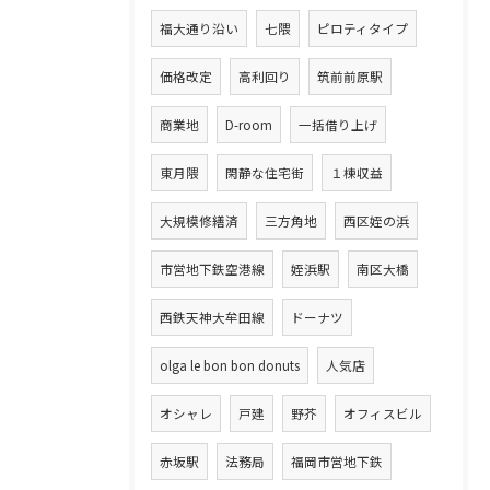
福大通り沿い
七隈
ピロティタイプ
価格改定
高利回り
筑前前原駅
商業地
D-room
一括借り上げ
東月隈
閑静な住宅街
１棟収益
大規模修繕済
三方角地
西区姪の浜
市営地下鉄空港線
姪浜駅
南区大橋
西鉄天神大牟田線
ドーナツ
olga le bon bon donuts
人気店
オシャレ
戸建
野芥
オフィスビル
赤坂駅
法務局
福岡市営地下鉄