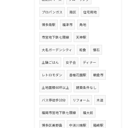
プロパンガス
南区
住宅用地
博多南駅
福津市
角地
市営地下鉄七隈線
天神駅
大名ガーデンシティ
和食
懐石
土鍋ごはん
女子会
ディナー
レトロモダン
香椎花園駅
朝倉市
土地面積60坪以上
建築条件なし
バス停徒歩10分
リフォーム
木造
福岡市営地下鉄七隈線
福大前
博多区美野島
中洲川端駅
箱崎駅