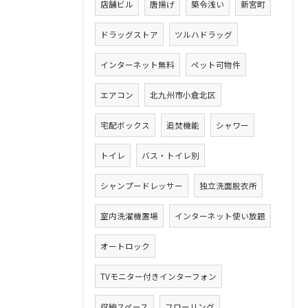
店舗ビル
唐揚げ
築令浅い
新宮町
ドラッグストア
ツルハドラッグ
インターネット無料
ペット可物件
エアコン
北九州市小倉北区
宅配ボックス
追焚機能
シャワー
トイレ
バス・トイレ別
シャンプードレッサー
独立洗面脱衣所
室内洗濯機置場
インターネット使い放題
オートロック
TVモニター付きインターフォン
収納スペース
フローリング