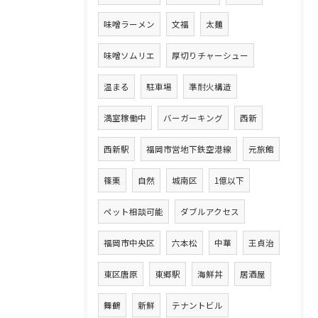
味噌ラーメン
文福
太麺
味噌ソムリエ
厚切りチャーシュー
温まる
駐車場
準耐火構造
満室稼働中
バーガーキング
西新
西新駅
福岡市営地下鉄空港線
元旅館
篠栗
自然
城南区
1億以下
ペット相談可能
ダブルアクセス
福岡市中央区
六本松
中華
王貞治
東区唐原
東郷駅
海鮮丼
居酒屋
舞鶴
新鮮
テナントビル