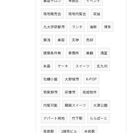
美容サロン
早良区
イベント
現地販売会
現地内覧会
収益
九大学研都市
ランチ
海鮮
博多
築浅
美容
天神
売却
建築条件無
事務所
美観
満室
糸島
ケーキ
スイーツ
北九州
牡蠣小屋
大野城市
K-POP
筑紫野市
宗像市
完成物件
内覧可能
韓国スイーツ
大濠公園
アパート用地
竹下駅
ららぽーと
笹原駅
1棟売ビル
井尻駅