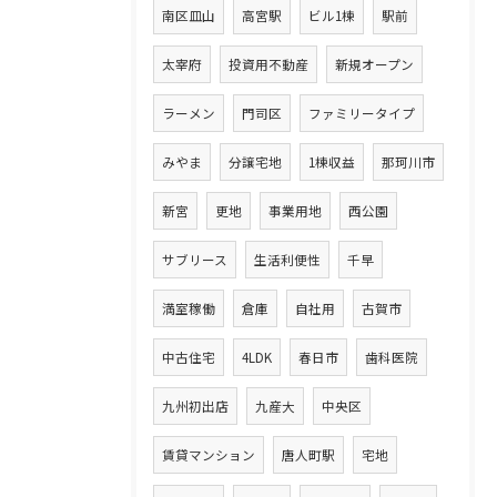
南区皿山
高宮駅
ビル1棟
駅前
太宰府
投資用不動産
新規オープン
ラーメン
門司区
ファミリータイプ
みやま
分譲宅地
1棟収益
那珂川市
新宮
更地
事業用地
西公園
サブリース
生活利便性
千早
満室稼働
倉庫
自社用
古賀市
中古住宅
4LDK
春日市
歯科医院
九州初出店
九産大
中央区
賃貸マンション
唐人町駅
宅地