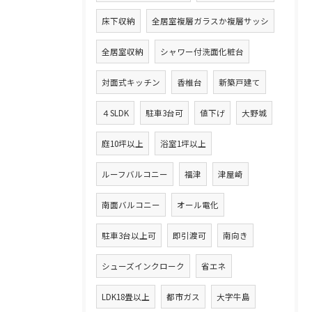
床下収納
全居室複層ガラスか複層サッシ
全居室収納
シャワー付洗面化粧台
対面式キッチン
香椎台
新築戸建て
４SLDK
駐車3台可
値下げ
大野城
庭10坪以上
浴室1坪以上
ルーフバルコニー
福津
津屋崎
南面バルコニー
オール電化
駐車3台以上可
即引渡可
南向き
シューズインクローク
省エネ
LDK18畳以上
都市ガス
大字牛島