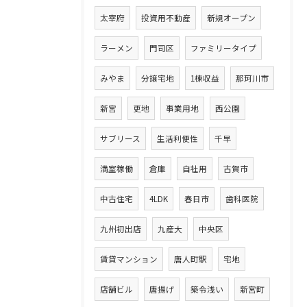
太宰府
投資用不動産
新規オープン
ラーメン
門司区
ファミリータイプ
みやま
分譲宅地
1棟収益
那珂川市
新宮
更地
事業用地
西公園
サブリース
生活利便性
千早
満室稼働
倉庫
自社用
古賀市
中古住宅
4LDK
春日市
歯科医院
九州初出店
九産大
中央区
賃貸マンション
唐人町駅
宅地
店舗ビル
唐揚げ
築令浅い
新宮町