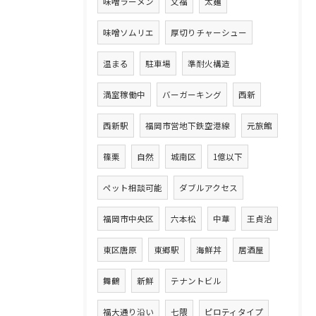
味噌ラーメン
文福
太麺
味噌ソムリエ
厚切りチャーシュー
温まる
駐車場
準耐火構造
満室稼働中
バーガーキング
西新
西新駅
福岡市営地下鉄空港線
元旅館
篠栗
自然
城南区
1億以下
ペット相談可能
ダブルアクセス
福岡市中央区
六本松
中華
王貞治
東区唐原
東郷駅
海鮮丼
居酒屋
舞鶴
新鮮
テナントビル
福大通り沿い
七隈
ピロティタイプ