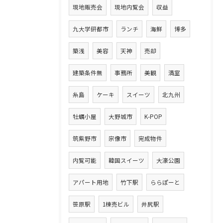
現地販売会
現地内覧会
収益
九大学研都市
ランチ
海鮮
博多
築浅
美容
天神
売却
建築条件無
事務所
美観
満室
糸島
ケーキ
スイーツ
北九州
牡蠣小屋
大野城市
K-POP
筑紫野市
宗像市
完成物件
内覧可能
韓国スイーツ
大濠公園
アパート用地
竹下駅
ららぽーと
笹原駅
1棟売ビル
井尻駅