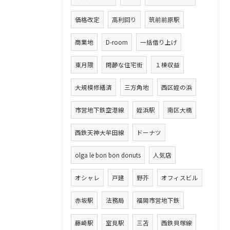
価格改定
高利回り
筑前前原駅
商業地
D-room
一括借り上げ
東月隈
閑静な住宅街
１棟収益
大規模修繕済
三方角地
西区姪の浜
市営地下鉄空港線
姪浜駅
南区大橋
西鉄天神大牟田線
ドーナツ
olga le bon bon donuts
人気店
オシャレ
戸建
野芥
オフィスビル
赤坂駅
法務局
福岡市営地下鉄
藤崎駅
室見駅
三苫
西鉄貝塚線