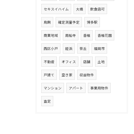
セキスイハイム
大橋
飲食店可
鳥飼
確定測量予定
博多駅
商業地域
周船寺
香椎
香椎花園
西区小戸
姪浜
笹丘
福岡市
不動産
オフィス
店舗
土地
戸建て
空き家
収益物件
マンション
アパート
事業用物件
査定