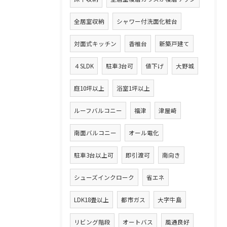
全居室収納
シャワー付洗面化粧台
対面式キッチン
香椎台
新築戸建て
４SLDK
駐車3台可
値下げ
大野城
庭10坪以上
浴室1坪以上
ルーフバルコニー
福津
津屋崎
南面バルコニー
オール電化
駐車3台以上可
即引渡可
南向き
シューズインクローク
省エネ
LDK18畳以上
都市ガス
大字牛島
リビング階段
オートバス
風通良好