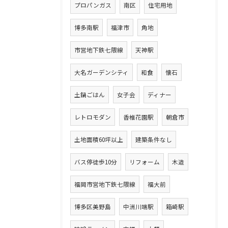
プロパンガス
南区
住宅用地
博多南駅
福津市
角地
市営地下鉄七隈線
天神駅
大名ガーデンシティ
和食
懐石
土鍋ごはん
女子会
ディナー
レトロモダン
香椎花園駅
朝倉市
土地面積60坪以上
建築条件なし
バス停徒歩10分
リフォーム
木造
福岡市営地下鉄七隈線
福大前
博多区美野島
中洲川端駅
箱崎駅