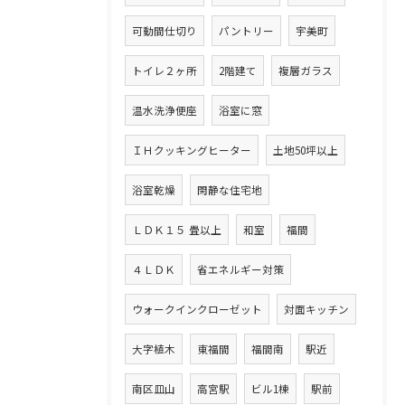
可動間仕切り
パントリー
宇美町
トイレ２ヶ所
2階建て
複層ガラス
温水洗浄便座
浴室に窓
ＩＨクッキングヒーター
土地50坪以上
浴室乾燥
閑静な住宅地
ＬＤＫ１５ 畳以上
和室
福間
４ＬＤＫ
省エネルギー対策
ウォークインクローゼット
対面キッチン
大字植木
東福間
福間南
駅近
南区皿山
高宮駅
ビル1棟
駅前