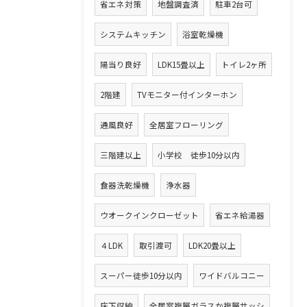
省エネ対策
地盤調査済
駐車2台可
システムキッチン
浴室乾燥機
陽当り良好
LDK15畳以上
トイレ2ヶ所
2階建
TVモニター付インターホン
通風良好
全居室フローリング
三階建以上
小学校 徒歩10分以内
食器洗乾燥機
浄水器
ウオークインクローゼット
省エネ給湯器
４LDK
取引渡可
LDK20畳以上
スーパー徒歩10分以内
ワイドバルコニー
床下収納
全居室複層ガラスか複層サッシ