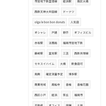
市営地下鉄空港線
姪浜駅
南区大橋
西鉄天神大牟田線
ドーナツ
olga le bon bon donuts
人気店
オシャレ
戸建
野芥
オフィスビル
赤坂駅
法務局
福岡市営地下鉄
藤崎駅
室見駅
三苫
西鉄貝塚線
セキスイハイム
大橋
飲食店可
鳥飼
確定測量予定
博多駅
商業地域
周船寺
香椎
香椎花園
西区小戸
姪浜
笹丘
福岡市
不動産
オフィス
店舗
土地