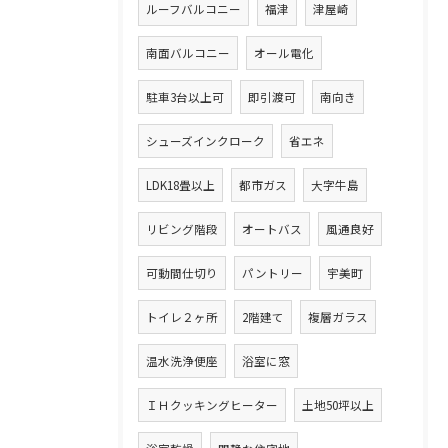
ルーフバルコニー
福津
津屋崎
南面バルコニー
オール電化
駐車3台以上可
即引渡可
南向き
シューズインクローク
省エネ
LDK18畳以上
都市ガス
大字牛島
リビング階段
オートバス
風通良好
可動間仕切り
パントリー
宇美町
トイレ２ヶ所
2階建て
複層ガラス
温水洗浄便座
浴室に窓
ＩＨクッキングヒーター
土地50坪以上