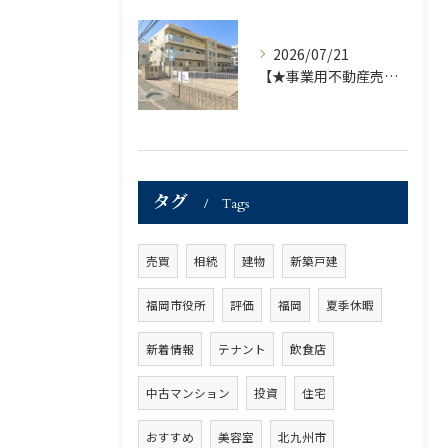
2026/07/21
【★事業用不動産売買仲介専門部署より★】福岡市の不動産｜株式会社ランドマーク ●収益物件「D-room笹丘」●
タグ
Tags
売買
相続
建物
新築戸建
福岡市役所
評価
福岡
夏季休暇
新着情報
テナント
飲食店
中古マンション
投資
住宅
おすすめ
美容室
北九州市