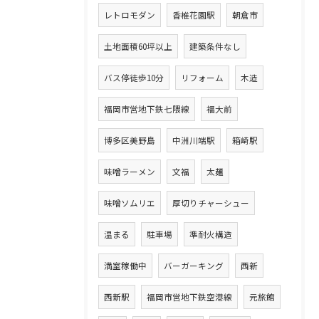
レトロモダン
香椎花園駅
朝倉市
土地面積60坪以上
建築条件なし
バス停徒歩10分
リフォーム
木造
福岡市営地下鉄七隈線
福大前
博多区美野島
中洲川端駅
箱崎駅
味噌ラーメン
文福
太麺
味噌ソムリエ
厚切りチャーシュー
温まる
駐車場
準耐火構造
満室稼働中
バーガーキング
西新
西新駅
福岡市営地下鉄空港線
元旅館