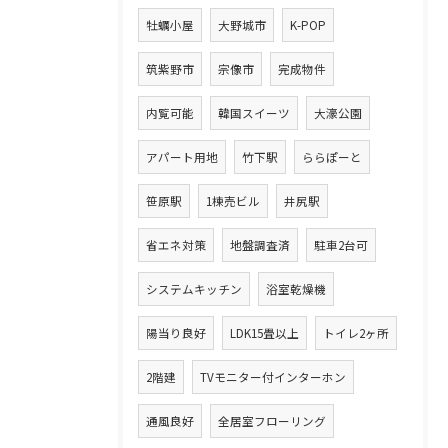
牡蠣小屋
大野城市
K-POP
筑紫野市
宗像市
完成物件
内覧可能
韓国スイーツ
大濠公園
アパート用地
竹下駅
ららぽーと
笹原駅
1棟売ビル
井尻駅
省エネ対策
地盤調査済
駐車2台可
システムキッチン
浴室乾燥機
陽当り良好
LDK15畳以上
トイレ2ヶ所
2階建
TVモニター付インターホン
通風良好
全居室フローリング