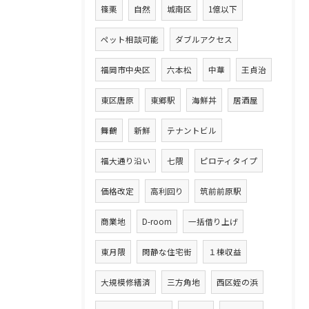
篠栗
自然
城南区
1億以下
ペット相談可能
ダブルアクセス
福岡市中央区
六本松
中華
王貞治
東区唐原
東郷駅
海鮮丼
居酒屋
舞鶴
新鮮
テナントビル
福大通り沿い
七隈
ピロティタイプ
価格改定
高利回り
筑前前原駅
商業地
D-room
一括借り上げ
東月隈
閑静な住宅街
１棟収益
大規模修繕済
三方角地
西区姪の浜