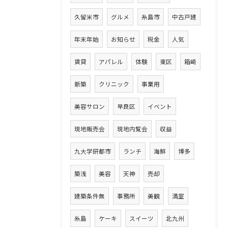
久留米市
グルメ
糸島市
中古戸建
年末年始
お知らせ
税金
人気
賃貸
アパレル
体験
東区
箱崎
新築
クリニック
事業用
美容サロン
早良区
イベント
現地販売会
現地内覧会
収益
九大学研都市
ランチ
海鮮
博多
築浅
美容
天神
売却
建築条件無
事務所
美観
満室
糸島
ケーキ
スイーツ
北九州