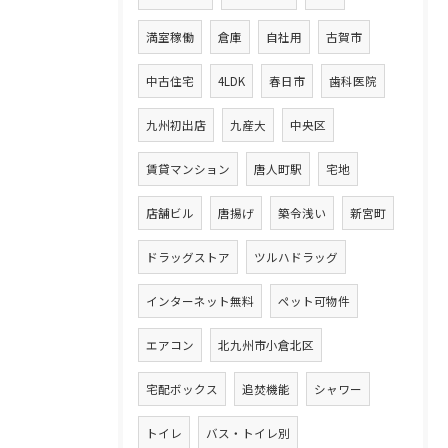
満室稼働
倉庫
自社用
古賀市
中古住宅
4LDK
春日市
歯科医院
九州初出店
九産大
中央区
賃貸マンション
唐人町駅
宅地
店舗ビル
唐揚げ
築令浅い
新宮町
ドラッグストア
ツルハドラッグ
インターネット無料
ペット可物件
エアコン
北九州市小倉北区
宅配ボックス
追焚機能
シャワー
トイレ
バス・トイレ別