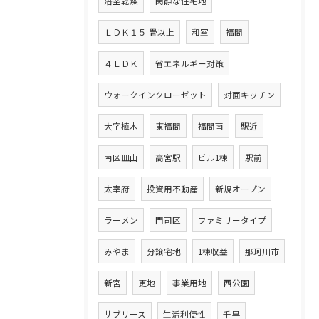
浴室乾燥
閑静な住宅地
ＬＤＫ１５ 畳以上
和室
福間
４ＬＤＫ
省エネルギー対策
ウォークインクローゼット
対面キッチン
大字植木
東福間
福間南
駅近
南区皿山
高宮駅
ビル1棟
駅前
太宰府
投資用不動産
新規オープン
ラーメン
門司区
ファミリータイプ
みやま
分譲宅地
1棟収益
那珂川市
新宮
更地
事業用地
西公園
サブリース
生活利便性
千早