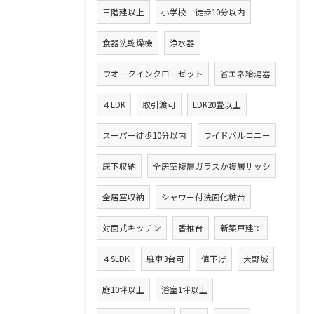
三階建以上
小学校 徒歩10分以内
食器洗乾燥機
浄水器
ウオークインクローゼット
省エネ給湯器
４LDK
取引渡可
LDK20畳以上
スーパー徒歩10分以内
ワイドバルコニー
床下収納
全居室複層ガラスか複層サッシ
全居室収納
シャワー付洗面化粧台
対面式キッチン
香椎台
新築戸建て
４SLDK
駐車3台可
値下げ
大野城
庭10坪以上
浴室1坪以上