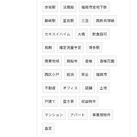
赤坂駅
法務局
福岡市営地下鉄
藤崎駅
室見駅
三苫
西鉄貝塚線
セキスイハイム
大橋
飲食店可
鳥飼
確定測量予定
博多駅
商業地域
周船寺
香椎
香椎花園
西区小戸
姪浜
笹丘
福岡市
不動産
オフィス
店舗
土地
戸建て
空き家
収益物件
マンション
アパート
事業用物件
査定