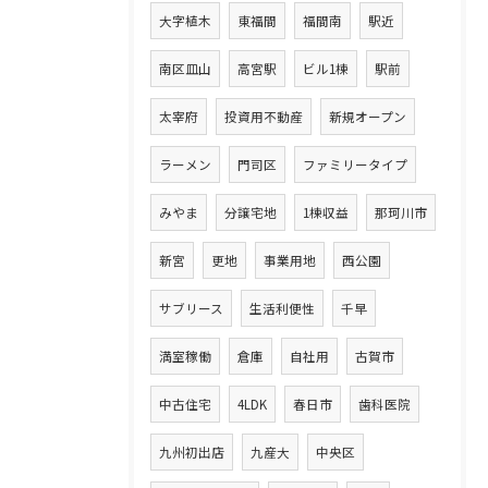
大字植木
東福間
福間南
駅近
南区皿山
高宮駅
ビル1棟
駅前
太宰府
投資用不動産
新規オープン
ラーメン
門司区
ファミリータイプ
みやま
分譲宅地
1棟収益
那珂川市
新宮
更地
事業用地
西公園
サブリース
生活利便性
千早
満室稼働
倉庫
自社用
古賀市
中古住宅
4LDK
春日市
歯科医院
九州初出店
九産大
中央区