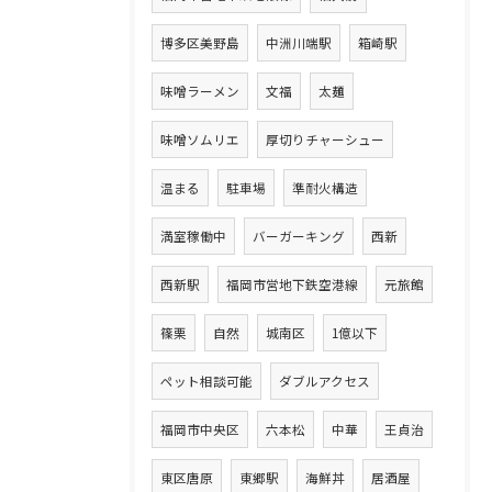
博多区美野島
中洲川端駅
箱崎駅
味噌ラーメン
文福
太麺
味噌ソムリエ
厚切りチャーシュー
温まる
駐車場
準耐火構造
満室稼働中
バーガーキング
西新
西新駅
福岡市営地下鉄空港線
元旅館
篠栗
自然
城南区
1億以下
ペット相談可能
ダブルアクセス
福岡市中央区
六本松
中華
王貞治
東区唐原
東郷駅
海鮮丼
居酒屋