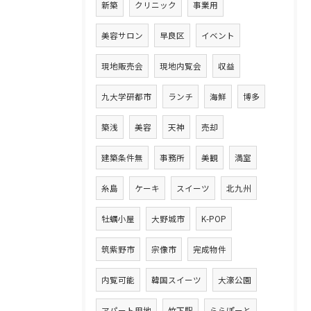
新築
クリニック
事業用
美容サロン
早良区
イベント
現地販売会
現地内覧会
収益
九大学研都市
ランチ
海鮮
博多
築浅
美容
天神
売却
建築条件無
事務所
美観
満室
糸島
ケーキ
スイーツ
北九州
牡蠣小屋
大野城市
K-POP
筑紫野市
宗像市
完成物件
内覧可能
韓国スイーツ
大濠公園
アパート用地
竹下駅
ららぽーと