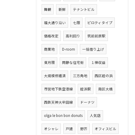
舞鶴
新鮮
テナントビル
福大通り沿い
七隈
ピロティタイプ
価格改定
高利回り
筑前前原駅
商業地
D-room
一括借り上げ
東月隈
閑静な住宅街
１棟収益
大規模修繕済
三方角地
西区姪の浜
市営地下鉄空港線
姪浜駅
南区大橋
西鉄天神大牟田線
ドーナツ
olga le bon bon donuts
人気店
オシャレ
戸建
野芥
オフィスビル