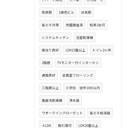
笹原駅
1棟売ビル
井尻駅
省エネ対策
地盤調査済
駐車2台可
システムキッチン
浴室乾燥機
陽当り良好
LDK15畳以上
トイレ2ヶ所
2階建
TVモニター付インターホン
通風良好
全居室フローリング
三階建以上
小学校 徒歩10分以内
食器洗乾燥機
浄水器
ウオークインクローゼット
省エネ給湯器
４LDK
取引渡可
LDK20畳以上