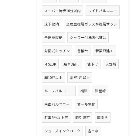
スーパー徒歩10分以内
ワイドバルコニー
床下収納
全居室複層ガラスか複層サッシ
全居室収納
シャワー付洗面化粧台
対面式キッチン
香椎台
新築戸建て
４SLDK
駐車3台可
値下げ
大野城
庭10坪以上
浴室1坪以上
ルーフバルコニー
福津
津屋崎
南面バルコニー
オール電化
駐車3台以上可
即引渡可
南向き
シューズインクローク
省エネ