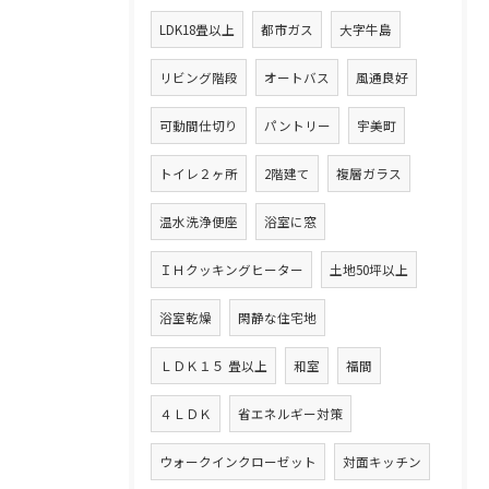
LDK18畳以上
都市ガス
大字牛島
リビング階段
オートバス
風通良好
可動間仕切り
パントリー
宇美町
トイレ２ヶ所
2階建て
複層ガラス
温水洗浄便座
浴室に窓
ＩＨクッキングヒーター
土地50坪以上
浴室乾燥
閑静な住宅地
ＬＤＫ１５ 畳以上
和室
福間
４ＬＤＫ
省エネルギー対策
ウォークインクローゼット
対面キッチン