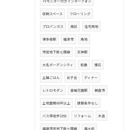
TVモニター付きインターフォン
収納スペース
フローリング
プロパンガス
南区
住宅用地
博多南駅
福津市
角地
市営地下鉄七隈線
天神駅
大名ガーデンシティ
和食
懐石
土鍋ごはん
女子会
ディナー
レトロモダン
香椎花園駅
朝倉市
土地面積60坪以上
建築条件なし
バス停徒歩10分
リフォーム
木造
福岡市営地下鉄七隈線
福大前