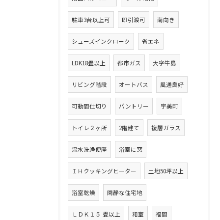
駐車3台以上可
即引渡可
南向き
シューズインクローク
省エネ
LDK18畳以上
都市ガス
大字牛島
リビング階段
オートバス
風通良好
可動間仕切り
パントリー
宇美町
トイレ２ヶ所
2階建て
複層ガラス
温水洗浄便座
浴室に窓
ＩＨクッキングヒーター
土地50坪以上
浴室乾燥
閑静な住宅地
ＬＤＫ１５ 畳以上
和室
福間