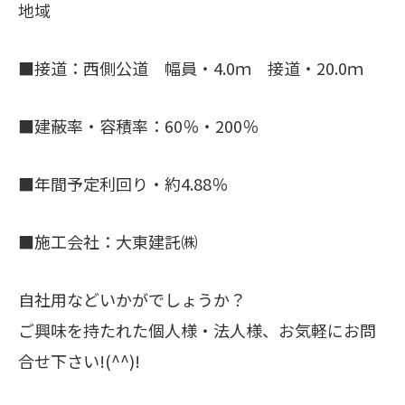
地域
■接道：西側公道 幅員・4.0ｍ 接道・20.0ｍ
■建蔽率・容積率：60％・200％
■年間予定利回り・約4.88％
■施工会社：大東建託㈱
自社用などいかがでしょうか？
ご興味を持たれた個人様・法人様、お気軽にお問
合せ下さい!(^^)!