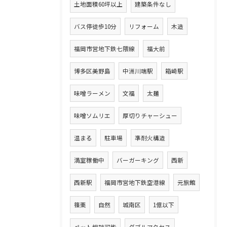
土地面積60坪以上
建築条件なし
バス停徒歩10分
リフォーム
木造
福岡市営地下鉄七隈線
福大前
博多区美野島
中洲川端駅
箱崎駅
味噌ラーメン
文福
太麺
味噌ソムリエ
厚切りチャーシュー
温まる
駐車場
準耐火構造
満室稼働中
バーガーキング
西新
西新駅
福岡市営地下鉄空港線
元旅館
篠栗
自然
城南区
1億以下