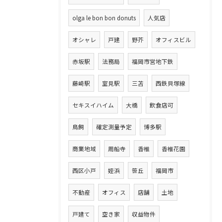
olga le bon bon donuts
人気店
オシャレ
戸建
野芥
オフィスビル
赤坂駅
法務局
福岡市営地下鉄
藤崎駅
室見駅
三苫
西鉄貝塚線
セキスイハイム
大橋
飲食店可
鳥飼
確定測量予定
博多駅
商業地域
周船寺
香椎
香椎花園
西区小戸
姪浜
笹丘
福岡市
不動産
オフィス
店舗
土地
戸建て
空き家
収益物件