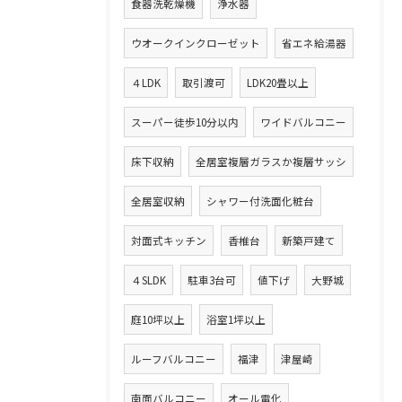
食器洗乾燥機
浄水器
ウオークインクローゼット
省エネ給湯器
４LDK
取引渡可
LDK20畳以上
スーパー徒歩10分以内
ワイドバルコニー
床下収納
全居室複層ガラスか複層サッシ
全居室収納
シャワー付洗面化粧台
対面式キッチン
香椎台
新築戸建て
４SLDK
駐車3台可
値下げ
大野城
庭10坪以上
浴室1坪以上
ルーフバルコニー
福津
津屋崎
南面バルコニー
オール電化