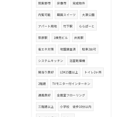
筑紫野市
宗像市
完成物件
内覧可能
韓国スイーツ
大濠公園
アパート用地
竹下駅
ららぽーと
笹原駅
1棟売ビル
井尻駅
省エネ対策
地盤調査済
駐車2台可
システムキッチン
浴室乾燥機
陽当り良好
LDK15畳以上
トイレ2ヶ所
2階建
TVモニター付インターホン
通風良好
全居室フローリング
三階建以上
小学校 徒歩10分以内