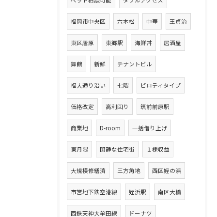
ペット相談可能
ダブルアクセス
福岡市中央区
六本松
中華
王貞治
東区唐原
東郷駅
海鮮丼
居酒屋
舞鶴
新鮮
テナントビル
福大通り沿い
七隈
ピロティタイプ
価格改定
高利回り
筑前前原駅
商業地
D-room
一括借り上げ
東月隈
閑静な住宅街
１棟収益
大規模修繕済
三方角地
西区姪の浜
市営地下鉄空港線
姪浜駅
南区大橋
西鉄天神大牟田線
ドーナツ