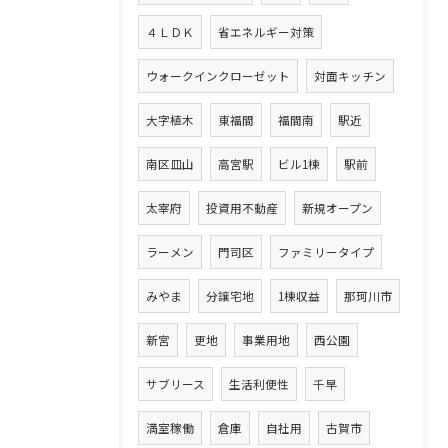
４ＬＤＫ
省エネルギー対策
ウォークインクローゼット
対面キッチン
大字植木
東福間
福間南
駅近
南区皿山
高宮駅
ビル1棟
駅前
太宰府
投資用不動産
新規オープン
ラーメン
門司区
ファミリータイプ
みやま
分譲宅地
1棟収益
那珂川市
新宮
更地
事業用地
西公園
サブリース
生活利便性
千早
満室稼働
倉庫
自社用
古賀市