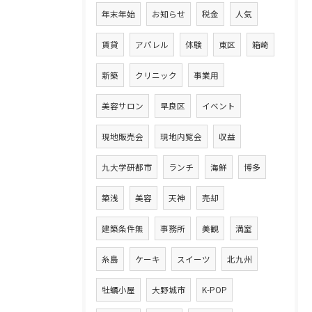
年末年始
お知らせ
税金
人気
賃貸
アパレル
体験
東区
箱崎
新築
クリニック
事業用
美容サロン
早良区
イベント
現地販売会
現地内覧会
収益
九大学研都市
ランチ
海鮮
博多
築浅
美容
天神
売却
建築条件無
事務所
美観
満室
糸島
ケーキ
スイーツ
北九州
牡蠣小屋
大野城市
K-POP