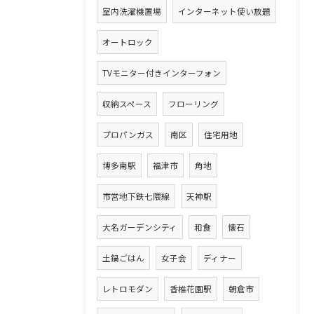
室内洗濯機置場
インターネット使い放題
オートロック
TVモニター付きインターフォン
収納スペース
フローリング
プロパンガス
南区
住宅用地
博多南駅
福津市
角地
市営地下鉄七隈線
天神駅
大名ガーデンシティ
和食
懐石
土鍋ごはん
女子会
ディナー
レトロモダン
香椎花園駅
朝倉市