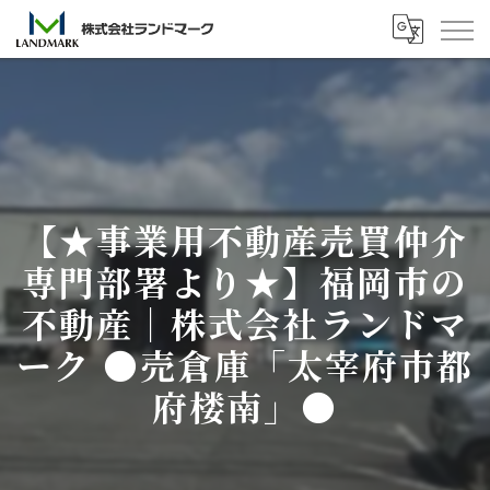
【★事業用不動産売買仲介
専門部署より★】福岡市の
不動産｜株式会社ランドマ
ーク ●売倉庫「太宰府市都
府楼南」●