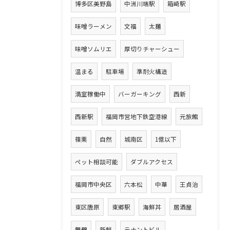
博多区美野島
中洲川端駅
箱崎駅
味噌ラーメン
文福
太麺
味噌ソムリエ
厚切りチャーシュー
温まる
駐車場
準耐火構造
満室稼働中
バーガーキング
西新
西新駅
福岡市営地下鉄空港線
元旅館
篠栗
自然
城南区
1億以下
ペット相談可能
ダブルアクセス
福岡市中央区
六本松
中華
王貞治
東区唐原
東郷駅
海鮮丼
居酒屋
舞鶴
新鮮
テナントビル