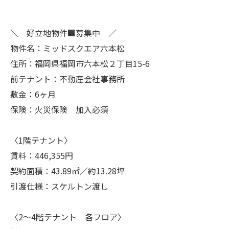
＼ 好立地物件🏢募集中 ／
物件名：ミッドスクエア六本松
住所：福岡県福岡市六本松２丁目15-6
前テナント：不動産会社事務所
敷金：6ヶ月
保険：火災保険 加入必須
〈1階テナント〉
賃料：446,355円
契約面積：43.89㎡／約13.28坪
引渡仕様：スケルトン渡し
〈2～4階テナント 各フロア〉