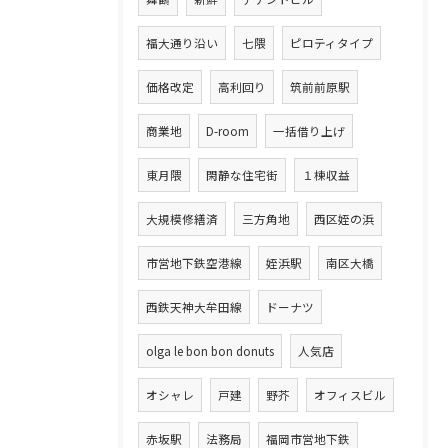
福大通り沿い
七隈
ピロティタイプ
価格改定
高利回り
筑前前原駅
商業地
D-room
一括借り上げ
東月隈
閑静な住宅街
１棟収益
大規模修繕済
三方角地
西区姪の浜
市営地下鉄空港線
姪浜駅
南区大橋
西鉄天神大牟田線
ドーナツ
olga le bon bon donuts
人気店
オシャレ
戸建
野芥
オフィスビル
赤坂駅
法務局
福岡市営地下鉄