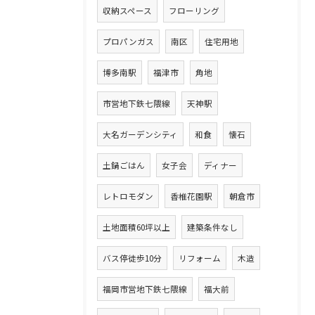
収納スペース
フローリング
プロパンガス
南区
住宅用地
博多南駅
福津市
角地
市営地下鉄七隈線
天神駅
大名ガーデンシティ
和食
懐石
土鍋ごはん
女子会
ディナー
レトロモダン
香椎花園駅
朝倉市
土地面積60坪以上
建築条件なし
バス停徒歩10分
リフォーム
木造
福岡市営地下鉄七隈線
福大前