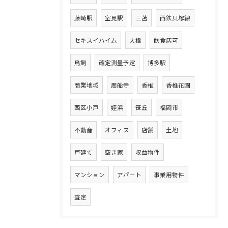
藤崎駅
室見駅
三苫
西鉄貝塚線
セキスイハイム
大橋
飲食店可
鳥飼
確定測量予定
博多駅
商業地域
周船寺
香椎
香椎花園
西区小戸
姪浜
笹丘
福岡市
不動産
オフィス
店舗
土地
戸建て
空き家
収益物件
マンション
アパート
事業用物件
査定