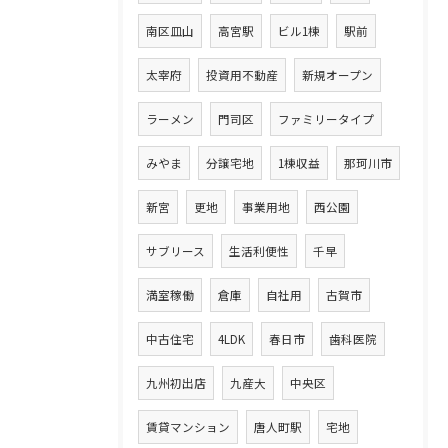
南区皿山
高宮駅
ビル1棟
駅前
太宰府
投資用不動産
新規オープン
ラーメン
門司区
ファミリータイプ
みやま
分譲宅地
1棟収益
那珂川市
新宮
更地
事業用地
西公園
サブリース
生活利便性
千早
満室稼働
倉庫
自社用
古賀市
中古住宅
4LDK
春日市
歯科医院
九州初出店
九産大
中央区
賃貸マンション
唐人町駅
宅地