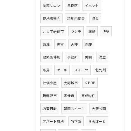
美容サロン
早良区
イベント
現地販売会
現地内覧会
収益
九大学研都市
ランチ
海鮮
博多
築浅
美容
天神
売却
建築条件無
事務所
美観
満室
糸島
ケーキ
スイーツ
北九州
牡蠣小屋
大野城市
K-POP
筑紫野市
宗像市
完成物件
内覧可能
韓国スイーツ
大濠公園
アパート用地
竹下駅
ららぽーと