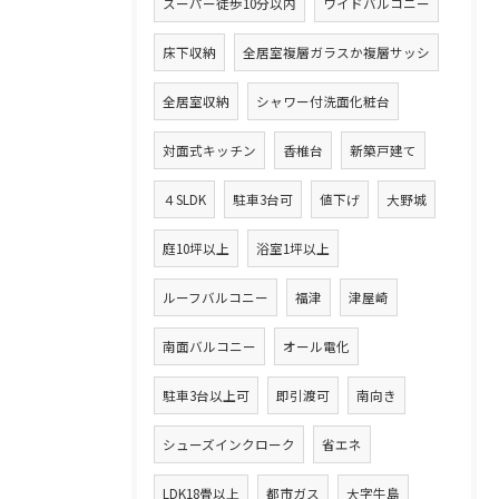
スーパー徒歩10分以内
ワイドバルコニー
床下収納
全居室複層ガラスか複層サッシ
全居室収納
シャワー付洗面化粧台
対面式キッチン
香椎台
新築戸建て
４SLDK
駐車3台可
値下げ
大野城
庭10坪以上
浴室1坪以上
ルーフバルコニー
福津
津屋崎
南面バルコニー
オール電化
駐車3台以上可
即引渡可
南向き
シューズインクローク
省エネ
LDK18畳以上
都市ガス
大字牛島