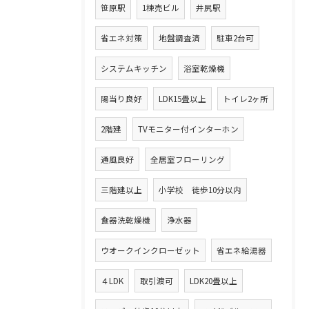
笹原駅
1棟売ビル
井尻駅
省エネ対策
地盤調査済
駐車2台可
システムキッチン
浴室乾燥機
陽当り良好
LDK15畳以上
トイレ2ヶ所
2階建
TVモニター付インターホン
通風良好
全居室フローリング
三階建以上
小学校 徒歩10分以内
食器洗乾燥機
浄水器
ウオークインクローゼット
省エネ給湯器
４LDK
取引渡可
LDK20畳以上