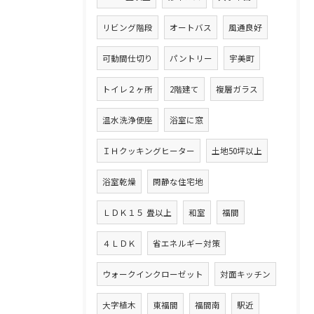
リビング階段
オートバス
風通良好
可動間仕切り
パントリー
宇美町
トイレ２ヶ所
2階建て
複層ガラス
温水洗浄便座
浴室に窓
ＩＨクッキングヒーター
土地50坪以上
浴室乾燥
閑静な住宅地
ＬＤＫ１５ 畳以上
和室
福間
４ＬＤＫ
省エネルギー対策
ウォークインクローゼット
対面キッチン
大字植木
東福間
福間南
駅近