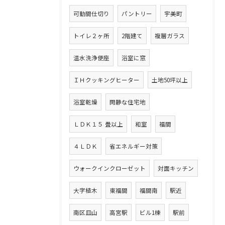
可動間仕切り
パントリー
宇美町
トイレ２ヶ所
2階建て
複層ガラス
温水洗浄便座
浴室に窓
ＩＨクッキングヒーター
土地50坪以上
浴室乾燥
閑静な住宅地
ＬＤＫ１５ 畳以上
和室
福間
４ＬＤＫ
省エネルギー対策
ウォークインクローゼット
対面キッチン
大字植木
東福間
福間南
駅近
南区皿山
高宮駅
ビル1棟
駅前