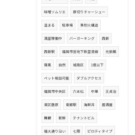
味噌ソムリエ
厚切りチャーシュー
温まる
駐車場
準耐火構造
満室稼働中
バーガーキング
西新
西新駅
福岡市営地下鉄空港線
元旅館
篠栗
自然
城南区
1億以下
ペット相談可能
ダブルアクセス
福岡市中央区
六本松
中華
王貞治
東区唐原
東郷駅
海鮮丼
居酒屋
舞鶴
新鮮
テナントビル
福大通り沿い
七隈
ピロティタイプ