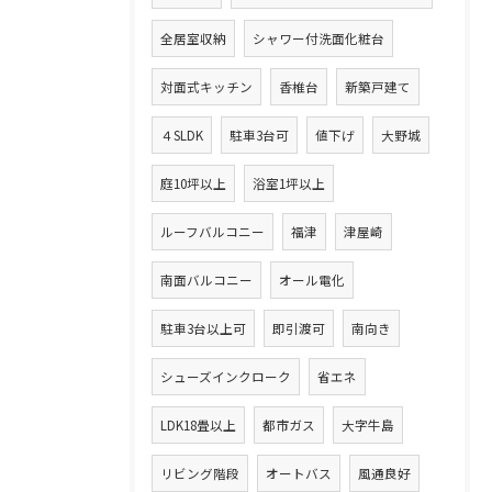
全居室収納
シャワー付洗面化粧台
対面式キッチン
香椎台
新築戸建て
４SLDK
駐車3台可
値下げ
大野城
庭10坪以上
浴室1坪以上
ルーフバルコニー
福津
津屋崎
南面バルコニー
オール電化
駐車3台以上可
即引渡可
南向き
シューズインクローク
省エネ
LDK18畳以上
都市ガス
大字牛島
リビング階段
オートバス
風通良好