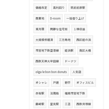
価格改定
高利回り
筑前前原駅
商業地
D-room
一括借り上げ
東月隈
閑静な住宅街
１棟収益
大規模修繕済
三方角地
西区姪の浜
市営地下鉄空港線
姪浜駅
南区大橋
西鉄天神大牟田線
ドーナツ
olga le bon bon donuts
人気店
オシャレ
戸建
野芥
オフィスビル
赤坂駅
法務局
福岡市営地下鉄
藤崎駅
室見駅
三苫
西鉄貝塚線