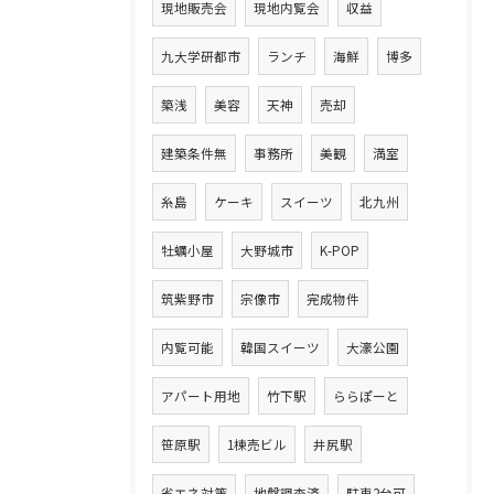
現地販売会
現地内覧会
収益
九大学研都市
ランチ
海鮮
博多
築浅
美容
天神
売却
建築条件無
事務所
美観
満室
糸島
ケーキ
スイーツ
北九州
牡蠣小屋
大野城市
K-POP
筑紫野市
宗像市
完成物件
内覧可能
韓国スイーツ
大濠公園
アパート用地
竹下駅
ららぽーと
笹原駅
1棟売ビル
井尻駅
省エネ対策
地盤調査済
駐車2台可