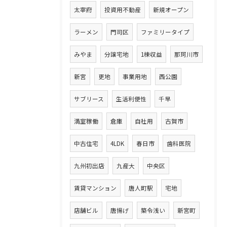
太宰府
投資用不動産
新規オープン
ラーメン
門司区
ファミリータイプ
みやま
分譲宅地
1棟収益
那珂川市
新宮
更地
事業用地
西公園
サブリース
生活利便性
千早
満室稼働
倉庫
自社用
古賀市
中古住宅
4LDK
春日市
歯科医院
九州初出店
九産大
中央区
賃貸マンション
唐人町駅
宅地
店舗ビル
唐揚げ
築令浅い
新宮町