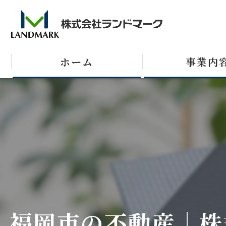
ホーム
事業内
売買
テナント
収益不動産
福岡市の不動産｜株