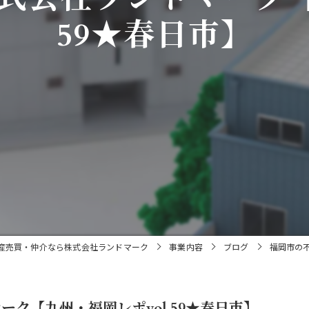
59★春日市】
産売買・仲介なら株式会社ランドマーク
事業内容
ブログ
福岡市の不
ク【九州・福岡レポvol.59★春日市】