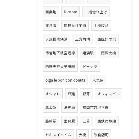
商業地
D-room
一括借り上げ
東月隈
閑静な住宅街
１棟収益
大規模修繕済
三方角地
西区姪の浜
市営地下鉄空港線
姪浜駅
南区大橋
西鉄天神大牟田線
ドーナツ
olga le bon bon donuts
人気店
オシャレ
戸建
野芥
オフィスビル
赤坂駅
法務局
福岡市営地下鉄
藤崎駅
室見駅
三苫
西鉄貝塚線
セキスイハイム
大橋
飲食店可