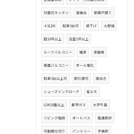
対面式キッチン
香椎台
新築戸建て
４SLDK
駐車3台可
値下げ
大野城
庭10坪以上
浴室1坪以上
ルーフバルコニー
福津
津屋崎
南面バルコニー
オール電化
駐車3台以上可
即引渡可
南向き
シューズインクローク
省エネ
LDK18畳以上
都市ガス
大字牛島
リビング階段
オートバス
風通良好
可動間仕切り
パントリー
宇美町