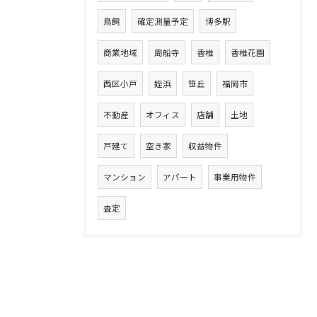
鳥飼
確定測量予定
博多駅
商業地域
周船寺
香椎
香椎花園
西区小戸
姪浜
笹丘
福岡市
不動産
オフィス
店舗
土地
戸建て
空き家
収益物件
マンション
アパート
事業用物件
査定