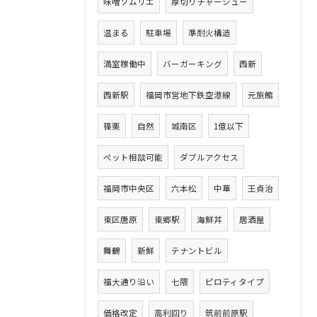
味噌ソムリエ
厚切りチャーシュー
温まる
駐車場
準耐火構造
満室稼働中
バーガーキング
西新
西新駅
福岡市営地下鉄空港線
元旅館
篠栗
自然
城南区
1億以下
ペット相談可能
ダブルアクセス
福岡市中央区
六本松
中華
王貞治
東区唐原
東郷駅
海鮮丼
居酒屋
舞鶴
新鮮
テナントビル
福大通り沿い
七隈
ピロティタイプ
価格改定
高利回り
筑前前原駅