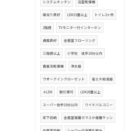
システムキッチン
浴室乾燥機
陽当り良好
LDK15畳以上
トイレ2ヶ所
2階建
TVモニター付インターホン
通風良好
全居室フローリング
三階建以上
小学校 徒歩10分以内
食器洗乾燥機
浄水器
ウオークインクローゼット
省エネ給湯器
４LDK
取引渡可
LDK20畳以上
スーパー徒歩10分以内
ワイドバルコニー
床下収納
全居室複層ガラスか複層サッシ
全居室収納
シャワー付洗面化粧台