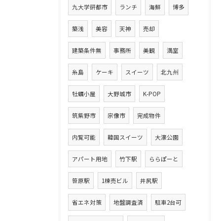
九大学研都市
ランチ
海鮮
博多
築浅
美容
天神
売却
建築条件無
事務所
美観
満室
糸島
ケーキ
スイーツ
北九州
牡蠣小屋
大野城市
K-POP
筑紫野市
宗像市
完成物件
内覧可能
韓国スイーツ
大濠公園
アパート用地
竹下駅
ららぽーと
笹原駅
1棟売ビル
井尻駅
省エネ対策
地盤調査済
駐車2台可