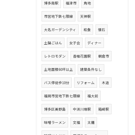
博多南駅
福津市
角地
市営地下鉄七隈線
天神駅
大名ガーデンシティ
和食
懐石
土鍋ごはん
女子会
ディナー
レトロモダン
香椎花園駅
朝倉市
土地面積60坪以上
建築条件なし
バス停徒歩10分
リフォーム
木造
福岡市営地下鉄七隈線
福大前
博多区美野島
中洲川端駅
箱崎駅
味噌ラーメン
文福
太麺