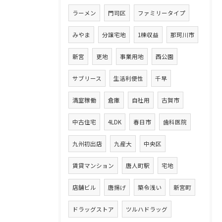
ラーメン
門司区
ファミリータイプ
みやま
分譲宅地
1棟収益
那珂川市
新宮
更地
事業用地
西公園
サブリース
生活利便性
千早
満室稼働
倉庫
自社用
古賀市
中古住宅
4LDK
春日市
歯科医院
九州初出店
九産大
中央区
賃貸マンション
唐人町駅
宅地
店舗ビル
唐揚げ
築令浅い
新宮町
ドラッグストア
ツルハドラッグ