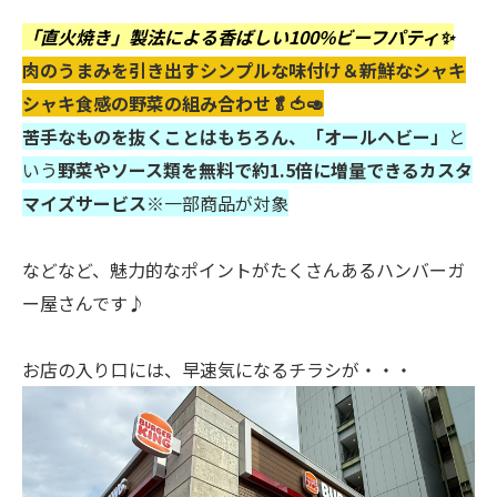
「直火焼き」製法による香ばしい100%ビーフパティ✨
肉のうまみを引き出すシンプルな味付け＆新鮮なシャキ
シャキ食感の野菜の組み合わせ🥬🍅🥑
苦手なものを抜くことはもちろん、「オールヘビー」
と
いう
野菜やソース類を無料で約1.5倍に増量できるカスタ
マイズサービス※
一部商品が対象
などなど、魅力的なポイントがたくさんあるハンバーガ
ー屋さんです♪
お店の入り口には、早速気になるチラシが・・・