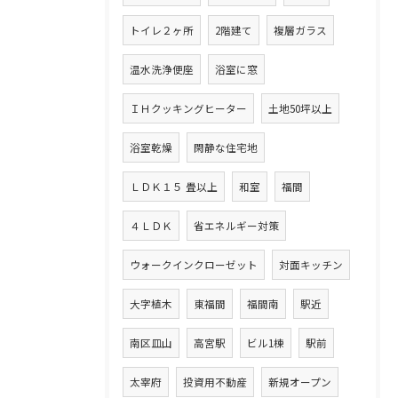
トイレ２ヶ所
2階建て
複層ガラス
温水洗浄便座
浴室に窓
ＩＨクッキングヒーター
土地50坪以上
浴室乾燥
閑静な住宅地
ＬＤＫ１５ 畳以上
和室
福間
４ＬＤＫ
省エネルギー対策
ウォークインクローゼット
対面キッチン
大字植木
東福間
福間南
駅近
南区皿山
高宮駅
ビル1棟
駅前
太宰府
投資用不動産
新規オープン