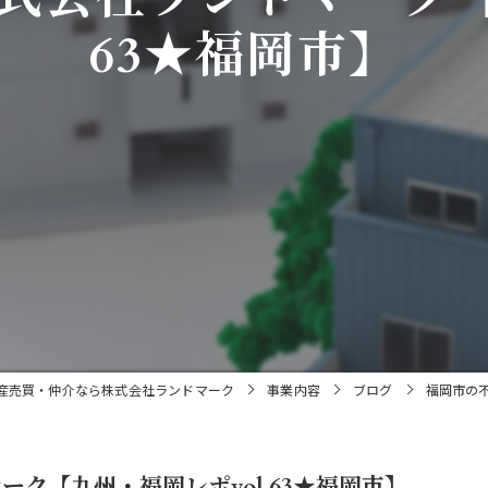
63★福岡市】
産売買・仲介なら株式会社ランドマーク
事業内容
ブログ
福岡市の不
ク【九州・福岡レポvol.63★福岡市】