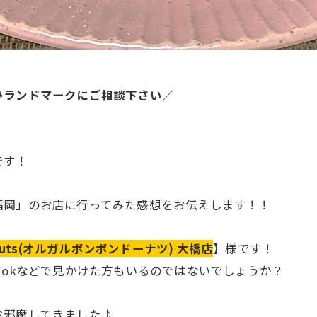
ひランドマークにご相談下さい／
です！
福岡」のお店に行ってみた感想をお伝えします！！
n donuts(オルガルボンボンドーナツ) 大橋店
】
様です！
TikTokなどで見かけた方もいるのではないでしょうか？
お邪魔してきました♪