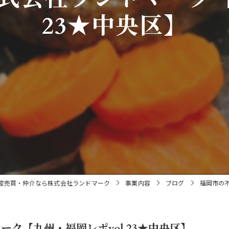
23★中央区】
産売買・仲介なら株式会社ランドマーク
事業内容
ブログ
福岡市の不
ク【九州・福岡レポvol.23★中央区】