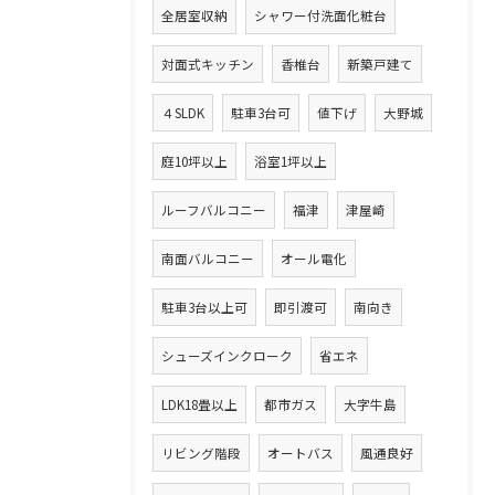
全居室収納
シャワー付洗面化粧台
対面式キッチン
香椎台
新築戸建て
４SLDK
駐車3台可
値下げ
大野城
庭10坪以上
浴室1坪以上
ルーフバルコニー
福津
津屋崎
南面バルコニー
オール電化
駐車3台以上可
即引渡可
南向き
シューズインクローク
省エネ
LDK18畳以上
都市ガス
大字牛島
リビング階段
オートバス
風通良好