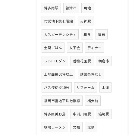
博多南駅
福津市
角地
市営地下鉄七隈線
天神駅
大名ガーデンシティ
和食
懐石
土鍋ごはん
女子会
ディナー
レトロモダン
香椎花園駅
朝倉市
土地面積60坪以上
建築条件なし
バス停徒歩10分
リフォーム
木造
福岡市営地下鉄七隈線
福大前
博多区美野島
中洲川端駅
箱崎駅
味噌ラーメン
文福
太麺