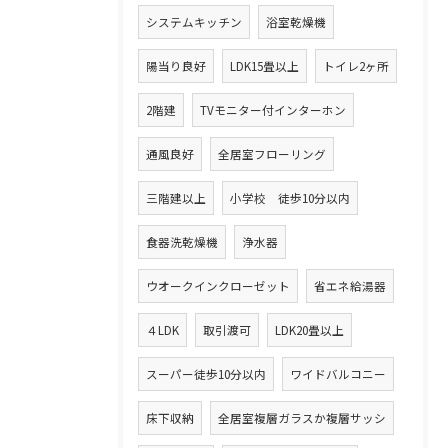
システムキッチン
浴室乾燥機
陽当り良好
LDK15畳以上
トイレ2ヶ所
2階建
TVモニター付インターホン
通風良好
全居室フローリング
三階建以上
小学校 徒歩10分以内
食器洗乾燥機
浄水器
ウオークインクローゼット
省エネ給湯器
４LDK
取引渡可
LDK20畳以上
スーパー徒歩10分以内
ワイドバルコニー
床下収納
全居室複層ガラスか複層サッシ