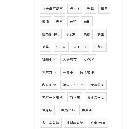
九大学研都市
ランチ
海鮮
博多
築浅
美容
天神
売却
建築条件無
事務所
美観
満室
糸島
ケーキ
スイーツ
北九州
牡蠣小屋
大野城市
K-POP
筑紫野市
宗像市
完成物件
内覧可能
韓国スイーツ
大濠公園
アパート用地
竹下駅
ららぽーと
笹原駅
1棟売ビル
井尻駅
省エネ対策
地盤調査済
駐車2台可