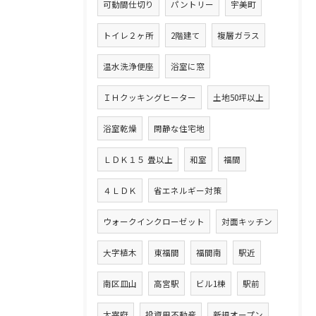
可動間仕切り
パントリー
宇美町
トイレ２ヶ所
2階建て
複層ガラス
温水洗浄便座
浴室に窓
ＩＨクッキングヒーター
土地50坪以上
浴室乾燥
閑静な住宅地
ＬＤＫ１５ 畳以上
和室
福間
４ＬＤＫ
省エネルギー対策
ウォークインクローゼット
対面キッチン
大字植木
東福間
福間南
駅近
南区皿山
高宮駅
ビル1棟
駅前
太宰府
投資用不動産
新規オープン