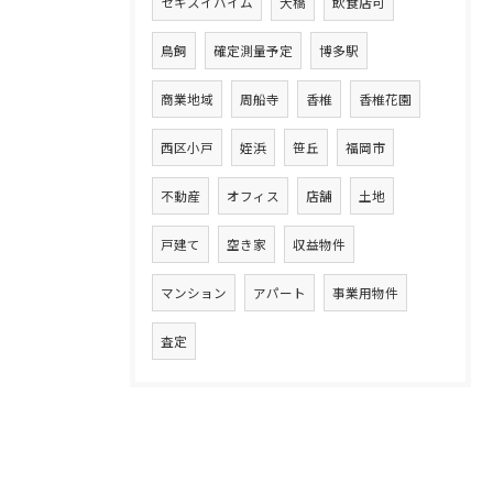
セキスイハイム
大橋
飲食店可
鳥飼
確定測量予定
博多駅
商業地域
周船寺
香椎
香椎花園
西区小戸
姪浜
笹丘
福岡市
不動産
オフィス
店舗
土地
戸建て
空き家
収益物件
マンション
アパート
事業用物件
査定