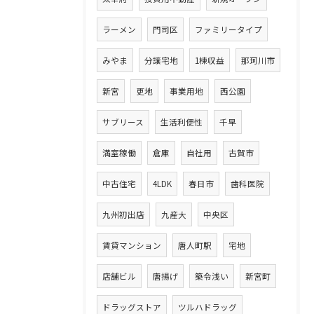
ラーメン
門司区
ファミリータイプ
みやま
分譲宅地
1棟収益
那珂川市
新宮
更地
事業用地
西公園
サブリース
生活利便性
千早
満室稼働
倉庫
自社用
古賀市
中古住宅
4LDK
春日市
歯科医院
九州初出店
九産大
中央区
賃貸マンション
唐人町駅
宅地
店舗ビル
唐揚げ
築令浅い
新宮町
ドラッグストア
ツルハドラッグ