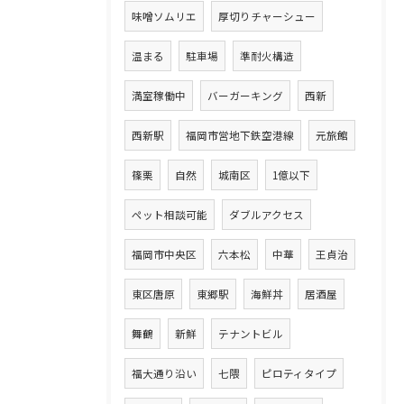
味噌ソムリエ
厚切りチャーシュー
温まる
駐車場
準耐火構造
満室稼働中
バーガーキング
西新
西新駅
福岡市営地下鉄空港線
元旅館
篠栗
自然
城南区
1億以下
ペット相談可能
ダブルアクセス
福岡市中央区
六本松
中華
王貞治
東区唐原
東郷駅
海鮮丼
居酒屋
舞鶴
新鮮
テナントビル
福大通り沿い
七隈
ピロティタイプ