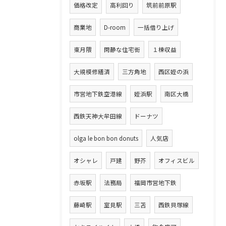
価格改定
高利回り
筑前前原駅
商業地
D-room
一括借り上げ
東月隈
閑静な住宅街
１棟収益
大規模修繕済
三方角地
西区姪の浜
市営地下鉄空港線
姪浜駅
南区大橋
西鉄天神大牟田線
ドーナツ
olga le bon bon donuts
人気店
オシャレ
戸建
野芥
オフィスビル
赤坂駅
法務局
福岡市営地下鉄
藤崎駅
室見駅
三苫
西鉄貝塚線